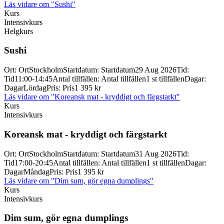
Läs vidare
om "Sushi"
Kurs
Intensivkurs
Helgkurs
Sushi
Ort
:
Ort
Stockholm
Startdatum
:
Startdatum
29 Aug 2026
Tid
:
Tid
11:00-14:45
Antal tillfällen
:
Antal tillfällen
1 st tillfällen
Dagar
:
Dagar
Lördag
Pris
:
Pris
1 395 kr
Läs vidare
om "Koreansk mat - kryddigt och färgstarkt"
Kurs
Intensivkurs
Koreansk mat -
kryddigt och färgstarkt
Ort
:
Ort
Stockholm
Startdatum
:
Startdatum
31 Aug 2026
Tid
:
Tid
17:00-20:45
Antal tillfällen
:
Antal tillfällen
1 st tillfällen
Dagar
:
Dagar
Måndag
Pris
:
Pris
1 395 kr
Läs vidare
om "Dim sum, gör egna dumplings"
Kurs
Intensivkurs
Dim sum, gör egna dumplings