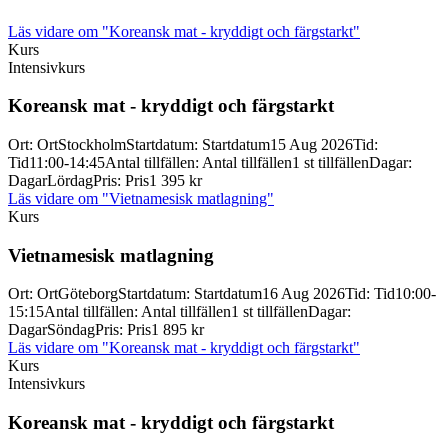
Läs vidare
om "Koreansk mat - kryddigt och färgstarkt"
Kurs
Intensivkurs
Koreansk mat -
kryddigt och färgstarkt
Ort
:
Ort
Stockholm
Startdatum
:
Startdatum
15 Aug 2026
Tid
:
Tid
11:00-14:45
Antal tillfällen
:
Antal tillfällen
1 st tillfällen
Dagar
:
Dagar
Lördag
Pris
:
Pris
1 395 kr
Läs vidare
om "Vietnamesisk matlagning"
Kurs
Vietnamesisk matlagning
Ort
:
Ort
Göteborg
Startdatum
:
Startdatum
16 Aug 2026
Tid
:
Tid
10:00-
15:15
Antal tillfällen
:
Antal tillfällen
1 st tillfällen
Dagar
:
Dagar
Söndag
Pris
:
Pris
1 895 kr
Läs vidare
om "Koreansk mat - kryddigt och färgstarkt"
Kurs
Intensivkurs
Koreansk mat -
kryddigt och färgstarkt