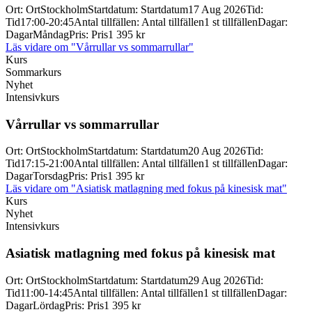
Ort
:
Ort
Stockholm
Startdatum
:
Startdatum
17 Aug 2026
Tid
:
Tid
17:00-20:45
Antal tillfällen
:
Antal tillfällen
1 st tillfällen
Dagar
:
Dagar
Måndag
Pris
:
Pris
1 395 kr
Läs vidare
om "Vårrullar vs sommarrullar"
Kurs
Sommarkurs
Nyhet
Intensivkurs
Vårrullar vs sommarrullar
Ort
:
Ort
Stockholm
Startdatum
:
Startdatum
20 Aug 2026
Tid
:
Tid
17:15-21:00
Antal tillfällen
:
Antal tillfällen
1 st tillfällen
Dagar
:
Dagar
Torsdag
Pris
:
Pris
1 395 kr
Läs vidare
om "Asiatisk matlagning med fokus på kinesisk mat"
Kurs
Nyhet
Intensivkurs
Asiatisk matlagning med fokus på kinesisk mat
Ort
:
Ort
Stockholm
Startdatum
:
Startdatum
29 Aug 2026
Tid
:
Tid
11:00-14:45
Antal tillfällen
:
Antal tillfällen
1 st tillfällen
Dagar
:
Dagar
Lördag
Pris
:
Pris
1 395 kr