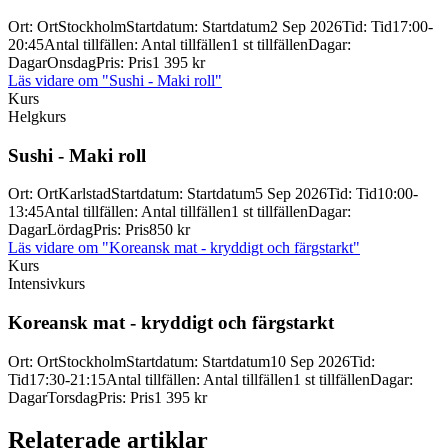
Ort
:
Ort
Stockholm
Startdatum
:
Startdatum
2 Sep 2026
Tid
:
Tid
17:00-
20:45
Antal tillfällen
:
Antal tillfällen
1 st tillfällen
Dagar
:
Dagar
Onsdag
Pris
:
Pris
1 395 kr
Läs vidare
om "Sushi - Maki roll"
Kurs
Helgkurs
Sushi -
Maki roll
Ort
:
Ort
Karlstad
Startdatum
:
Startdatum
5 Sep 2026
Tid
:
Tid
10:00-
13:45
Antal tillfällen
:
Antal tillfällen
1 st tillfällen
Dagar
:
Dagar
Lördag
Pris
:
Pris
850 kr
Läs vidare
om "Koreansk mat - kryddigt och färgstarkt"
Kurs
Intensivkurs
Koreansk mat -
kryddigt och färgstarkt
Ort
:
Ort
Stockholm
Startdatum
:
Startdatum
10 Sep 2026
Tid
:
Tid
17:30-21:15
Antal tillfällen
:
Antal tillfällen
1 st tillfällen
Dagar
:
Dagar
Torsdag
Pris
:
Pris
1 395 kr
Relaterade artiklar