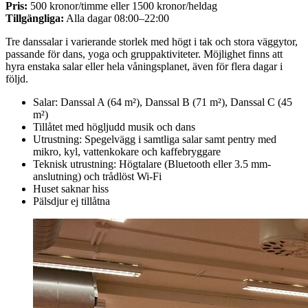
Pris:
500 kronor/timme eller 1500 kronor/heldag
Tillgängliga:
Alla dagar 08:00–22:00
Tre danssalar i varierande storlek med högt i tak och stora väggytor,
passande för dans, yoga och gruppaktiviteter. Möjlighet finns att
hyra enstaka salar eller hela våningsplanet, även för flera dagar i
följd.
Salar: Danssal A (64 m²), Danssal B (71 m²), Danssal C (45
m²)
Tillåtet med högljudd musik och dans
Utrustning: Spegelvägg i samtliga salar samt pentry med
mikro, kyl, vattenkokare och kaffebryggare
Teknisk utrustning: Högtalare (Bluetooth eller 3.5 mm-
anslutning) och trådlöst Wi-Fi
Huset saknar hiss
Pälsdjur ej tillåtna