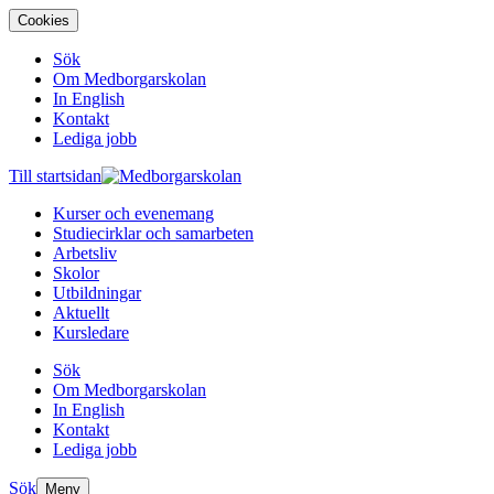
Cookies
Sök
Om Medborgarskolan
In English
Kontakt
Lediga jobb
Till startsidan
Kurser och evenemang
Studiecirklar och samarbeten
Arbetsliv
Skolor
Utbildningar
Aktuellt
Kursledare
Sök
Om Medborgarskolan
In English
Kontakt
Lediga jobb
Sök
Meny