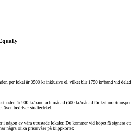
Equally
den per lokal är 3500 kr inklusive el, vilket blir 1750 kr/band vid delad
 Kostnaden är 900 kr/band och månad (600 kr/månad för kvinnor/transper
t även bedriver studiecirkel.
uter i någon av våra utrustade lokaler. Du kommer vid köpet få signera 
har några olika prisnivåer på klippkortet: