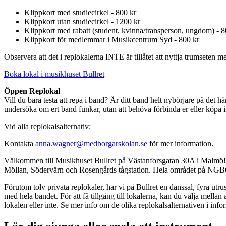
Klippkort med studiecirkel - 800 kr
Klippkort utan studiecirkel - 1200 kr
Klippkort med rabatt (student, kvinna/transperson, ungdom) - 8
Klippkort för medlemmar i Musikcentrum Syd - 800 kr
Observera att det i replokalerna INTE är tillåtet att nyttja trumsete
Boka lokal i musikhuset Bullret
Öppen Replokal
Vill du bara testa att repa i band? Är ditt band helt nybörjare på det h
undersöka om ert band funkar, utan att behöva förbinda er eller köpa in 
Vid alla replokalsalternativ:
Kontakta
anna.wagner@medborgarskolan.se
för mer information.
Välkommen till Musikhuset Bullret på Västanforsgatan 30A i Malmö! V
Möllan, Södervärn och Rosengårds tågstation. Hela området på NGBG är
Förutom tolv privata replokaler, har vi på Bullret en danssal, fyra u
med hela bandet. För att få tillgång till lokalerna, kan du välja mellan 
lokalen eller inte. Se mer info om de olika replokalsalternativen i info