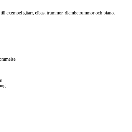
m till exempel gitarr, elbas, trummor, djembetrummor och piano.
kommelse
en
ang