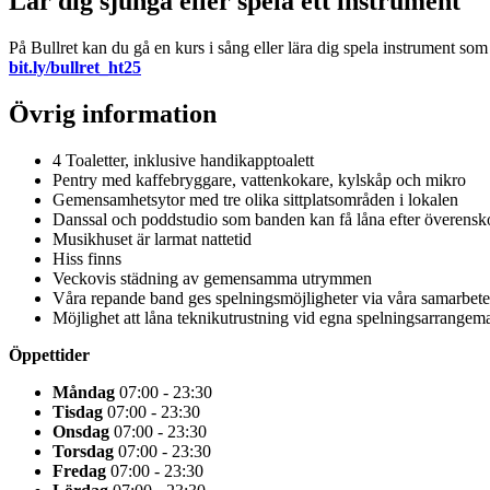
Lär dig sjunga eller spela ett instrument
På Bullret kan du gå en kurs i sång eller lära dig spela instrument so
bit.ly/bullret_ht25
Övrig information
4 Toaletter, inklusive handikapptoalett
Pentry med kaffebryggare, vattenkokare, kylskåp och mikro
Gemensamhetsytor med tre olika sittplatsområden i lokalen
Danssal och poddstudio som banden kan få låna efter överens
Musikhuset är larmat nattetid
Hiss finns
Veckovis städning av gemensamma utrymmen
Våra repande band ges spelningsmöjligheter via våra samarbet
Möjlighet att låna teknikutrustning vid egna spelningsarrangem
Öppettider
Måndag
07:00 - 23:30
Tisdag
07:00 - 23:30
Onsdag
07:00 - 23:30
Torsdag
07:00 - 23:30
Fredag
07:00 - 23:30