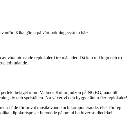
 ovanför. Kika gärna på vårt bokningssystem här:
en av våra utrustade replokaler i tre månader. Då kan ni i lugn och ro
etta erbjudande.
r perfekt beläget inom Malmös Kulturljudzon på NGBG, nära till
ngsliv och spelställen. Nu växer vi och bygger ännu fler replokaler!
 funkar både för privat musikövande och komponerande, eller för rep
ar olika klippkortspriser beroende på om ni bedriver studiecirkel i