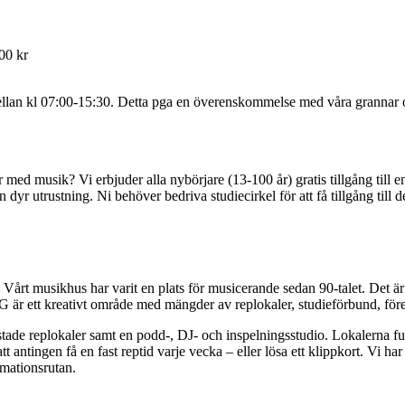
00 kr
n mellan kl 07:00-15:30. Detta pga en överenskommelse med våra grannar
är med musik? Vi erbjuder alla nybörjare (13-100 år) gratis tillgång till 
dyr utrustning. Ni behöver bedriva studiecirkel för att få tillgång till d
årt musikhus har varit en plats för musicerande sedan 90-talet. Det ä
 ett kreativt område med mängder av replokaler, studieförbund, föreni
trustade replokaler samt en podd-, DJ- och inspelningsstudio. Lokalerna
att antingen få en fast reptid varje vecka – eller lösa ett klippkort. Vi h
rmationsrutan.