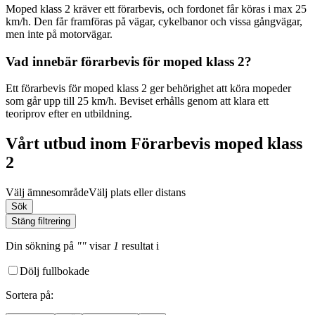
Moped klass 2 kräver ett förarbevis, och fordonet får köras i max 25
km/h. Den får framföras på vägar, cykelbanor och vissa gångvägar,
men inte på motorvägar.
Vad innebär förarbevis för moped klass 2?
Ett förarbevis för moped klass 2 ger behörighet att köra mopeder
som går upp till 25 km/h. Beviset erhålls genom att klara ett
teoriprov efter en utbildning.
Vårt utbud inom Förarbevis moped klass
2
Välj ämnesområde
Välj plats eller distans
Sök
Stäng filtrering
Din sökning
på
""
visar
1
resultat
i
Dölj fullbokade
Sortera på
: