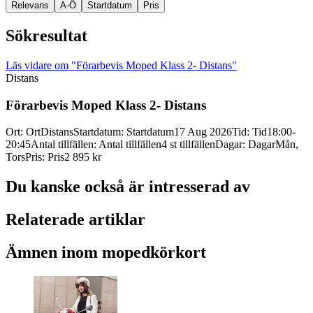
Relevans
A-Ö
Startdatum
Pris
Sökresultat
Läs vidare
om "Förarbevis Moped Klass 2- Distans"
Distans
Förarbevis Moped Klass 2-
Distans
Ort
:
Ort
Distans
Startdatum
:
Startdatum
17 Aug 2026
Tid
:
Tid
18:00-
20:45
Antal tillfällen
:
Antal tillfällen
4 st tillfällen
Dagar
:
Dagar
Mån,
Tors
Pris
:
Pris
2 895 kr
Du kanske också är intresserad av
Relaterade artiklar
Ämnen inom mopedkörkort