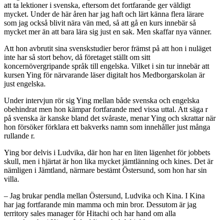
att ta lektioner i svenska, eftersom det fortfarande ger väldigt
mycket. Under de här åren har jag haft och lärt känna flera lärare
som jag också blivit nära vän med, så att gå en kurs innebär så
mycket mer än att bara lära sig just en sak. Men skaffar nya vänner.
Att hon avbrutit sina svenskstudier beror främst på att hon i nuläget
inte har så stort behov, då företaget ställt om sitt
koncernövergripande språk till engelska. Vilket i sin tur innebär att
kursen Ying för närvarande läser digitalt hos Medborgarskolan är
just engelska.
Under intervjun rör sig Ying mellan både svenska och engelska
obehindrat men hon kämpar fortfarande med vissa uttal. Att säga r
på svenska är kanske bland det svåraste, menar Ying och skrattar när
hon försöker förklara ett bakverks namn som innehåller just många
rullande r.
Ying bor delvis i Ludvika, där hon har en liten lägenhet för jobbets
skull, men i hjärtat är hon lika mycket jämtlänning och kines. Det är
nämligen i Jämtland, närmare bestämt Östersund, som hon har sin
villa.
– Jag brukar pendla mellan Östersund, Ludvika och Kina. I Kina
har jag fortfarande min mamma och min bror. Dessutom är jag
territory sales manager för Hitachi och har hand om alla