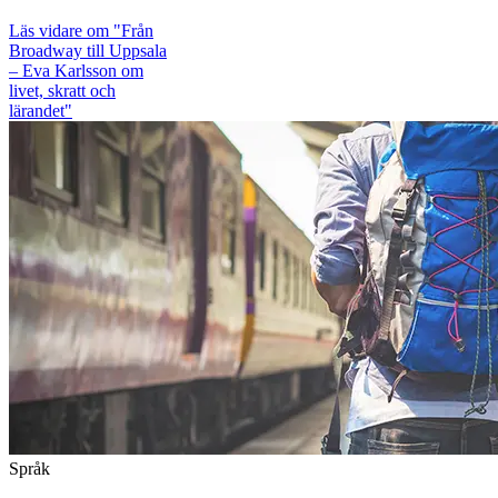
Läs vidare
om "Från
Broadway till Uppsala
– Eva Karlsson om
livet, skratt och
lärandet"
Språk