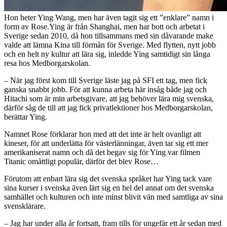
Hon heter Ying Wang, men har även tagit sig ett ”enklare” namn i
form av Rose.Ying är från Shanghai, men har bott och arbetat i
Sverige sedan 2010, då hon tillsammans med sin dåvarande make
valde att lämna Kina till förmån för Sverige. Med flytten, nytt jobb
och en helt ny kultur att lära sig, inledde Ying samtidigt sin långa
resa hos Medborgarskolan.
– När jag först kom till Sverige läste jag på SFI ett tag, men fick
ganska snabbt jobb. För att kunna arbeta här insåg både jag och
Hitachi som är min arbetsgivare, att jag behöver lära mig svenska,
därför såg de till att jag fick privatlektioner hos Medborgarskolan,
berättar Ying.
Namnet Rose förklarar hon med att det inte är helt ovanligt att
kineser, för att underlätta för västerlänningar, även tar sig ett mer
amerikaniserat namn och då det begav sig för Ying var filmen
Titanic omåttligt populär, därför det blev Rose…
Förutom att enbart lära sig det svenska språket har Ying tack vare
sina kurser i svenska även lärt sig en hel del annat om det svenska
samhället och kulturen och inte minst blivit vän med samtliga av sina
svensklärare.
– Jag har under alla år fortsatt, fram tills för ungefär ett år sedan med