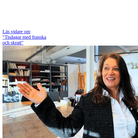
Läs vidare
om
"Tisdagar med franska
och skratt"