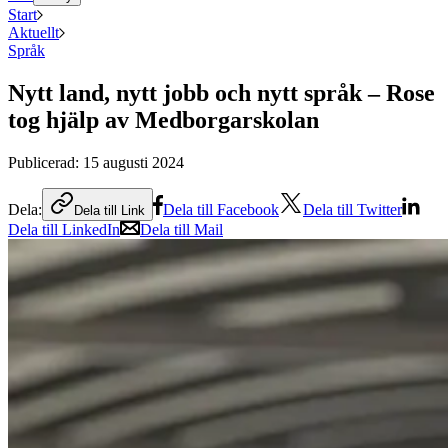
Start
Aktuellt
Språk
Nytt land, nytt jobb och nytt språk – Rose
tog hjälp av Medborgarskolan
Publicerad:
15 augusti 2024
Dela:
Dela till Facebook
Dela till Twitter
Dela till Link
Dela till LinkedIn
Dela till Mail