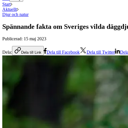
Start
Aktuellt
Djur och natur
Spännande fakta om Sveriges vilda däggdj
Publicerad:
15 maj 2023
Dela:
Dela till Facebook
Dela till Twitter
Dela
Dela till Link