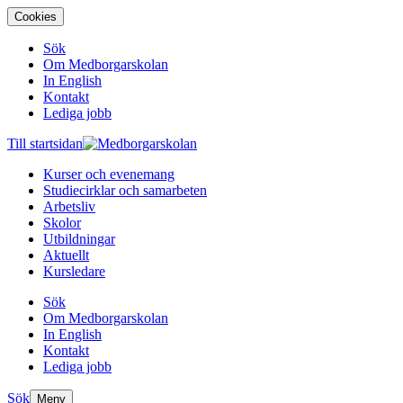
Cookies
Sök
Om Medborgarskolan
In English
Kontakt
Lediga jobb
Till startsidan
Kurser och evenemang
Studiecirklar och samarbeten
Arbetsliv
Skolor
Utbildningar
Aktuellt
Kursledare
Sök
Om Medborgarskolan
In English
Kontakt
Lediga jobb
Sök
Meny