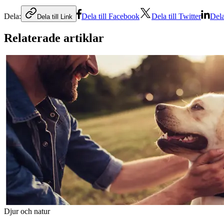
Dela:
Dela till Facebook
Dela till Twitter
Dela
Dela till Link
Relaterade artiklar
Djur och natur