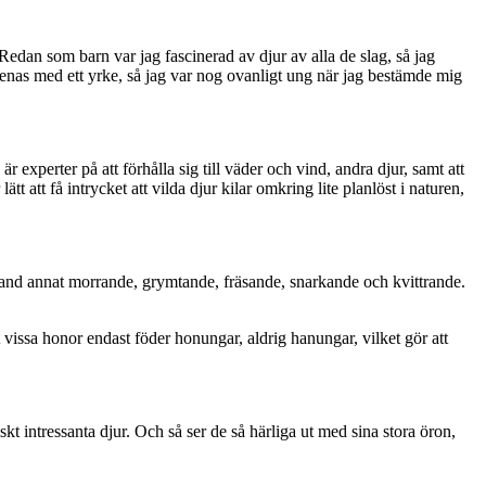
Redan som barn var jag fascinerad av djur av alla de slag, så jag
örenas med ett yrke, så jag var nog ovanligt ung när jag bestämde mig
r experter på att förhålla sig till väder och vind, andra djur, samt att
 att få intrycket att vilda djur kilar omkring lite planlöst i naturen,
Bland annat morrande, grymtande, fräsande, snarkande och kvittrande.
vissa honor endast föder honungar, aldrig hanungar, vilket gör att
t intressanta djur. Och så ser de så härliga ut med sina stora öron,