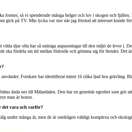
ika former, så vi spenderade många helger och lov i skogen och fjällen. 
om gick på TV. Min lycka var stor när jag förstod att intresset kunde f
ilda djur ofta har så snitsiga anpassningar till den miljö de lever i. De ä
ska fördela sin tid mellan födosök och gömma sig för fiender. Det är lätt
r?
använder. Forskare har identifierat minst 16 olika ljud hos grävling. 
ttas ända ner till Mälardalen. Den har en genetisk egenhet som gör att 
tror man är honor.
e det vara och varför?
om älg under många år, men de är onekligen väldigt komplexa och ekologisk