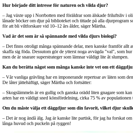
Hur började ditt intresse för naturen och vilda djur?
– Jag växte upp i Norrbotten med föräldrar som älskade friluftsliv i ol
lånade böcker om djur på biblioteket och tittade på alla djurprogram s
för att bli viltforskare vid 10–12 års ålder, säger Märtha.
Vad är det som är så spännande med vilda djurs biologi?
– Det finns otroligt många spännande delar, men kanske framför allt att v
skaffa sig föda. Dessutom gör de ytterst noga avvägda "val", som hur de 
men de är snarare superstrateger som lämnar väldigt lite åt slumpen.
Kan du berätta något som många kanske inte vet om ett däggdju
– Vår vanliga grävling har en imponerande repertoar av läten som den 
De låter jättehäftigt, säger Märtha och fortsätter:
– Skogslämmeln är en gullig och ganska orädd liten gnagare som kan hi
arten har en väldigt sned könsfördelning, cirka 75 % av populationen 
Om du måste välja ett däggdjur som din favorit, vilket djur skull
– Det är nog ändå älg. Jag är kanske lite partisk, för jag ha forskat 
långa huvud och puckeln på ryggen!