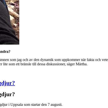
 andra?
a ämnen som jag och av den dynamik som uppkommer när fakta och vete
ite som ett bränsle till dessa diskussioner, säger Märtha.
gdjur?
gdjur?
gdjur i Uppsala som startar den 7 augusti.