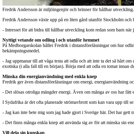
Fredrik Andersson är miljöingenjör och brinner för hållbar utveckling.
Fredrik Andersson växte upp på en liten gård utanför Stockholm och har 
- Intresset för att bidra till hållbar utveckling kom redan som barn när 
Nyttigt vetande om odling i och utanför hemmet
På Medborgarskolan håller Fredrik i distansföreläsningar om hur odlin
bekämpningsmedel.
- Jag uppmanar till att våga testa att odla och att inte ta det så hårt o
exotiska (i alla fall till en början). Börja med att odla en tomat innan 
Minska din energianvändning med enkla knep
Fredrik ger även distansföreläsningar om energi, energianvändning och
- Det slösas otroliga mängder energi. Även om många av oss har fått en 
I Sydafrika är det ofta planerade strömavbrott som kan vara upp till 
- Jag kan inte bete mig som jag hade gjort i Sverige här. Det har gett
- Det finns många enkla knep att använda sig av för att minska sin e
Vill dela sin kunskap