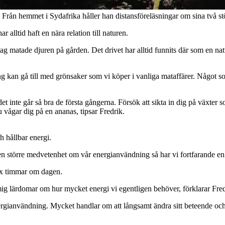
 Från hemmet i Sydafrika håller han distansföreläsningar om sina två stö
alltid haft en nära relation till naturen.
jag matade djuren på gården. Det drivet har alltid funnits där som en natu
g kan gå till med grönsaker som vi köper i vanliga mataffärer. Något so
m det inte går så bra de första gångerna. Försök att sikta in dig på växter
du vågar dig på en ananas, tipsar Fredrik.
 hållbar energi.
större medvetenhet om vår energianvändning så har vi fortfarande en lång
sex timmar om dagen.
 mig lärdomar om hur mycket energi vi egentligen behöver, förklarar Fredr
nergianvändning. Mycket handlar om att långsamt ändra sitt beteende oc