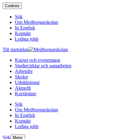
Cookies
Sök
Om Medborgarskolan
In English
Kontakt
Lediga jobb
Till startsidan
Kurser och evenemang
Studiecirklar och samarbeten
Arbetsliv
Skolor
Utbildningar
Aktuellt
Kursledare
Sök
Om Medborgarskolan
In English
Kontakt
Lediga jobb
Sök
Meny