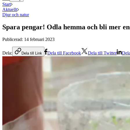
Start
Aktuellt
Djur och natur
Spara pengar! Odla hemma och bli mer ene
Publicerad:
14 februari 2023
Dela:
Dela till Facebook
Dela till Twitter
Dela
Dela till Link