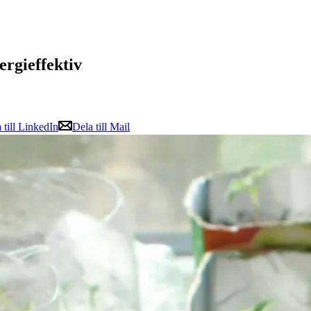
rgieffektiv
 till LinkedIn
Dela till Mail