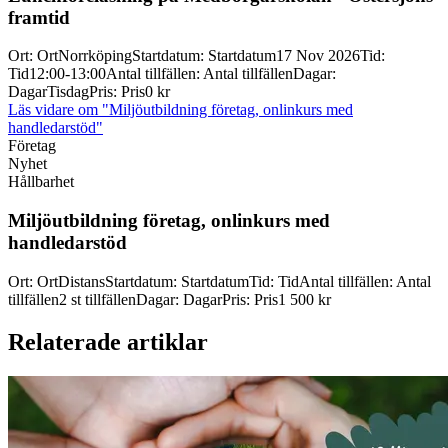
framtid
Ort
:
Ort
Norrköping
Startdatum
:
Startdatum
17 Nov 2026
Tid
:
Tid
12:00-13:00
Antal tillfällen
:
Antal tillfällen
Dagar
:
Dagar
Tisdag
Pris
:
Pris
0 kr
Läs vidare
om "Miljöutbildning företag, onlinkurs med
handledarstöd"
Företag
Nyhet
Hållbarhet
Miljöutbildning företag, onlinkurs med
handledarstöd
Ort
:
Ort
Distans
Startdatum
:
Startdatum
Tid
:
Tid
Antal tillfällen
:
Antal
tillfällen
2 st tillfällen
Dagar
:
Dagar
Pris
:
Pris
1 500 kr
Relaterade artiklar