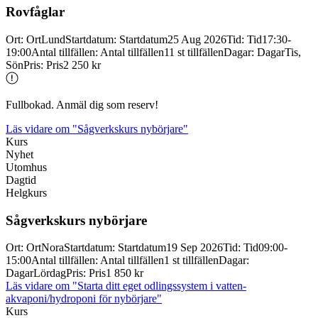
Rovfåglar
Ort
:
Ort
Lund
Startdatum
:
Startdatum
25 Aug 2026
Tid
:
Tid
17:30-
19:00
Antal tillfällen
:
Antal tillfällen
11 st tillfällen
Dagar
:
Dagar
Tis,
Sön
Pris
:
Pris
2 250 kr
Fullbokad. Anmäl dig som reserv!
Läs vidare
om "Sågverkskurs nybörjare"
Kurs
Nyhet
Utomhus
Dagtid
Helgkurs
Sågverkskurs nybörjare
Ort
:
Ort
Nora
Startdatum
:
Startdatum
19 Sep 2026
Tid
:
Tid
09:00-
15:00
Antal tillfällen
:
Antal tillfällen
1 st tillfällen
Dagar
:
Dagar
Lördag
Pris
:
Pris
1 850 kr
Läs vidare
om "Starta ditt eget odlingssystem i vatten-
akvaponi/hydroponi för nybörjare"
Kurs