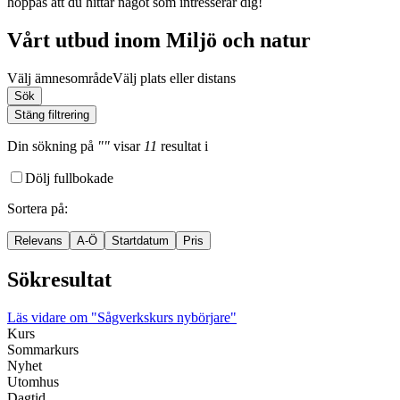
hoppas att du hittar något som intresserar dig!
Vårt utbud inom Miljö och natur
Välj ämnesområde
Välj plats eller distans
Sök
Stäng filtrering
Din sökning
på
""
visar
11
resultat
i
Dölj fullbokade
Sortera på
:
Relevans
A-Ö
Startdatum
Pris
Sökresultat
Läs vidare
om "Sågverkskurs nybörjare"
Kurs
Sommarkurs
Nyhet
Utomhus
Dagtid