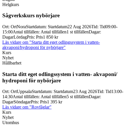
Helgkurs
Sågverkskurs nybörjare
Ort
:
Ort
Nora
Startdatum
:
Startdatum
22 Aug 2026
Tid
:
Tid
09:00-
15:00
Antal tillfällen
:
Antal tillfällen
1 st tillfällen
Dagar
:
Dagar
Lördag
Pris
:
Pris
1 850 kr
Läs vidare
om "Starta ditt eget odlingssystem i vatten-
akvaponi/hydroponi för nybörjare"
Kurs
Nyhet
Hållbarhet
Starta ditt eget odlingssystem i vatten-
akvaponi/
hydroponi för nybörjare
Ort
:
Ort
Uppsala
Startdatum
:
Startdatum
23 Aug 2026
Tid
:
Tid
13:00-
14:30
Antal tillfällen
:
Antal tillfällen
5 st tillfällen
Dagar
:
Dagar
Söndagar
Pris
:
Pris
1 395 kr
Läs vidare
om "Rovfåglar"
Kurs
Nyhet
Utomhus