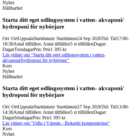
Nyhet
Hållbarhet
Starta ditt eget odlingssystem i vatten-
akvaponi/
hydroponi för nybörjare
Ort
:
Ort
Uppsala
Startdatum
:
Startdatum
24 Sep 2026
Tid
:
Tid
17:00-
18:30
Antal tillfällen
:
Antal tillfällen
5 st tillfällen
Dagar
:
Dagar
Torsdagar
Pris
:
Pris
1 395 kr
Läs vidare
om "Starta ditt eget odlingssystem i vatten-
akvaponi/hydroponi för nybörjare"
Kurs
Nyhet
Hållbarhet
Starta ditt eget odlingssystem i vatten-
akvaponi/
hydroponi för nybörjare
Ort
:
Ort
Uppsala
Startdatum
:
Startdatum
27 Sep 2026
Tid
:
Tid
13:00-
14:30
Antal tillfällen
:
Antal tillfällen
5 st tillfällen
Dagar
:
Dagar
Söndagar
Pris
:
Pris
1 395 kr
Läs vidare
om "Odla i Vännäs - Bokashi kompostering"
Kurs
Nyhet