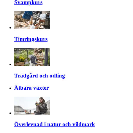
Svampkurs
Timringskurs
Trädgård och odling
Ätbara växter
Överlevnad i natur och vildmark