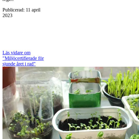
Publicerad
:
11 april
2023
Läs vidare
om
"Miljöcertifierade för
sjunde året i rad"