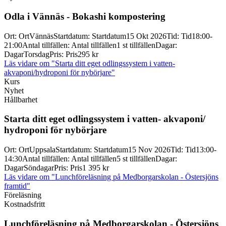
Odla i Vännäs -
Bokashi kompostering
Ort
:
Ort
Vännäs
Startdatum
:
Startdatum
15 Okt 2026
Tid
:
Tid
18:00-
21:00
Antal tillfällen
:
Antal tillfällen
1 st tillfällen
Dagar
:
Dagar
Torsdag
Pris
:
Pris
295 kr
Läs vidare
om "Starta ditt eget odlingssystem i vatten-
akvaponi/hydroponi för nybörjare"
Kurs
Nyhet
Hållbarhet
Starta ditt eget odlingssystem i vatten-
akvaponi/
hydroponi för nybörjare
Ort
:
Ort
Uppsala
Startdatum
:
Startdatum
15 Nov 2026
Tid
:
Tid
13:00-
14:30
Antal tillfällen
:
Antal tillfällen
5 st tillfällen
Dagar
:
Dagar
Söndagar
Pris
:
Pris
1 395 kr
Läs vidare
om "Lunchföreläsning på Medborgarskolan - Östersjöns
framtid"
Föreläsning
Kostnadsfritt
Lunchföreläsning på Medborgarskolan -
Östersjöns