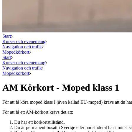
Start
Kurser och evenemang
Navigation och trafik
Mopedkörkort
Start
Kurser och evenemang
Navigation och trafik
Mopedkörkort
AM Körkort - Moped klass 1
För att få köra moped klass I (även kallad EU-moped) krävs att du har 
För att få ett AM-körkort krävs det att:
Du har ett körkortstillstånd.
Du är permanent bosatt i Sverige eller har studerat här i minst 