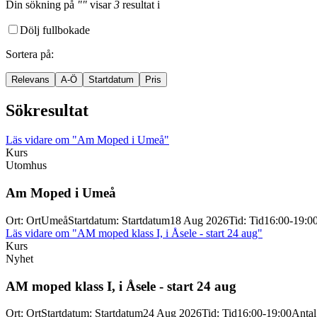
Din sökning
på
""
visar
3
resultat
i
Dölj fullbokade
Sortera på
:
Relevans
A-Ö
Startdatum
Pris
Sökresultat
Läs vidare
om "Am Moped i Umeå"
Kurs
Utomhus
Am Moped i Umeå
Ort
:
Ort
Umeå
Startdatum
:
Startdatum
18 Aug 2026
Tid
:
Tid
16:00-19:0
Läs vidare
om "AM moped klass I, i Åsele - start 24 aug"
Kurs
Nyhet
AM moped klass I, i Åsele -
start 24 aug
Ort
:
Ort
Startdatum
:
Startdatum
24 Aug 2026
Tid
:
Tid
16:00-19:00
Antal 