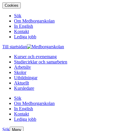
Cookies
Sök
Om Medborgarskolan
In English
Kontakt
Lediga jobb
Till startsidan
Kurser och evenemang
Studiecirklar och samarbeten
Arbetsliv
Skolor
Utbildningar
Aktuellt
Kursledare
Sök
Om Medborgarskolan
In English
Kontakt
Lediga jobb
Sök
Meny