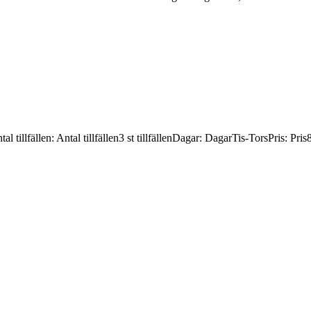
tal tillfällen
:
Antal tillfällen
3 st tillfällen
Dagar
:
Dagar
Tis-Tors
Pris
:
Pris