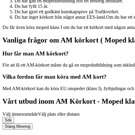
Du har gått en mopedutbildning hos en behörig utbildare.
Du har fyllt 15 år.
Du har gjort ett godkänt kunskapsprov på Trafikverket.
Du har inget körkort från något annat EES-land.Om du har ett såd
Du får även köra moped klass I om du har ett körkort med någon anna
Vanliga frågor om AM körkort ( Moped kla
Hur får man AM körkort?
För att få ett AM-körkort måste du gå en mopedutbildning som inkludera
Vilka fordon får man köra med AM kort?
Med AM-körkort kan du köra EU-mopeder (klass I), fyrhjulingar och m
Vårt utbud inom AM Körkort - Moped kla
Välj ämnesområde
Välj plats eller distans
Sök
Stäng filtrering