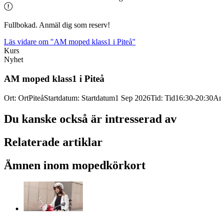
Fullbokad. Anmäl dig som reserv!
Läs vidare
om "AM moped klass1 i Piteå"
Kurs
Nyhet
AM moped klass1 i Piteå
Ort
:
Ort
Piteå
Startdatum
:
Startdatum
1 Sep 2026
Tid
:
Tid
16:30-20:30
An
Du kanske också är intresserad av
Relaterade artiklar
Ämnen inom mopedkörkort