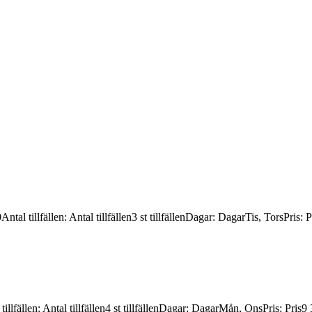
0
Antal tillfällen
:
Antal tillfällen
3 st tillfällen
Dagar
:
Dagar
Tis, Tors
Pris
:
P
tillfällen
:
Antal tillfällen
4 st tillfällen
Dagar
:
Dagar
Mån, Ons
Pris
:
Pris
9 