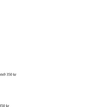
ris
9 350 kr
350 kr