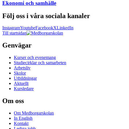
Ekonomi och samhälle
Följ oss i våra sociala kanaler
Instagram
Youtube
Facebook
X
LinkedIn
Till startsidan
Genvägar
Kurser och evenemang
Studiecirklar och samarbeten
Arbetsliv
Skolor
Utbildningar
Aktuellt
Kursledare
Om oss
Om Medborgarskolan
In English
Kontakt
Lediga jobb