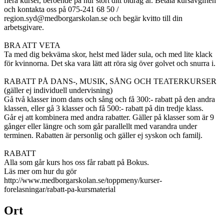
flera kurser, beroende på hur stort ditt bidrag är. Betala kursavgiften
och kontakta oss på 075-241 68 50 /
region.syd@medborgarskolan.se och begär kvitto till din
arbetsgivare.
BRA ATT VETA
Ta med dig bekväma skor, helst med läder sula, och med lite klack
för kvinnorna. Det ska vara lätt att röra sig över golvet och snurra i.
RABATT PÅ DANS-, MUSIK, SÅNG OCH TEATERKURSER
(gäller ej individuell undervisning)
Gå två klasser inom dans och sång och få 300:- rabatt på den andra
klassen, eller gå 3 klasser och få 500:- rabatt på din tredje klass.
Går ej att kombinera med andra rabatter. Gäller på klasser som är 9
gånger eller längre och som går parallellt med varandra under
terminen. Rabatten är personlig och gäller ej syskon och familj.
RABATT
Alla som går kurs hos oss får rabatt på Bokus.
Läs mer om hur du gör
http://www.medborgarskolan.se/toppmeny/kurser-
forelasningar/rabatt-pa-kursmaterial
Ort