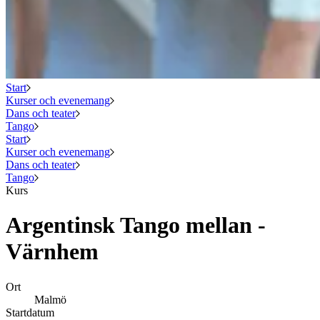
Start
Kurser och evenemang
Dans och teater
Tango
Start
Kurser och evenemang
Dans och teater
Tango
Kurs
Argentinsk Tango mellan -
Värnhem
Ort
Malmö
Startdatum