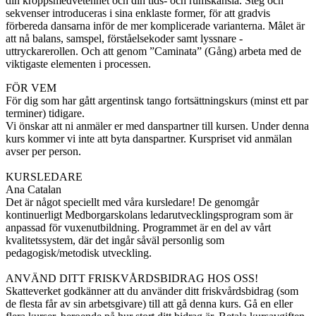
din kroppsmedvetenhet och din tids- och rumskänsla. Steg och
sekvenser introduceras i sina enklaste former, för att gradvis
förbereda dansarna inför de mer komplicerade varianterna. Målet är
att nå balans, samspel, förståelsekoder samt lyssnare -
uttryckarerollen. Och att genom ”Caminata” (Gång) arbeta med de
viktigaste elementen i processen.
FÖR VEM
För dig som har gått argentinsk tango fortsättningskurs (minst ett par
terminer) tidigare.
Vi önskar att ni anmäler er med danspartner till kursen. Under denna
kurs kommer vi inte att byta danspartner. Kurspriset vid anmälan
avser per person.
KURSLEDARE
Ana Catalan
Det är något speciellt med våra kursledare! De genomgår
kontinuerligt Medborgarskolans ledarutvecklingsprogram som är
anpassad för vuxenutbildning. Programmet är en del av vårt
kvalitetssystem, där det ingår såväl personlig som
pedagogisk/metodisk utveckling.
ANVÄND DITT FRISKVÅRDSBIDRAG HOS OSS!
Skatteverket godkänner att du använder ditt friskvårdsbidrag (som
de flesta får av sin arbetsgivare) till att gå denna kurs. Gå en eller