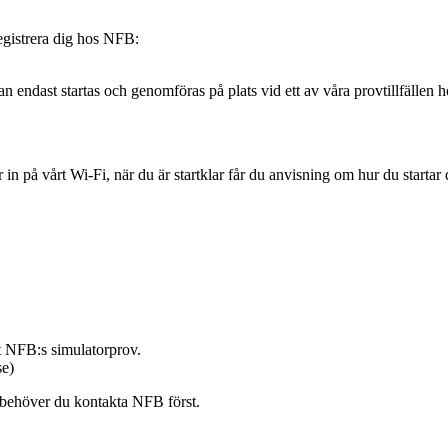
egistrera dig hos NFB:
kan endast startas och genomföras på plats vid ett av våra provtillfälle
r in på vårt Wi-Fi, när du är startklar får du anvisning om hur du startar
t NFB:s simulatorprov.
se)
å behöver du kontakta NFB först.