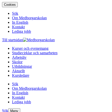
Cookies
Sök
Om Medborgarskolan
In English
Kontakt
Lediga jobb
Till startsidan
Kurser och evenemang
Studiecirklar och samarbeten
Arbetsliv
Skolor
Utbildningar
Aktuellt
Kursledare
Sök
Om Medborgarskolan
In English
Kontakt
Lediga jobb
Sök
Meny