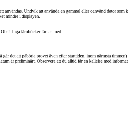
o att användas. Undvik att använda en gammal eller oanvänd dator som k
cket mindre i displayen.
e) Obs! Inga läroböcker får tas med
å går det att påbörja provet även efter starttiden, inom närmsta timmen
atum är preliminärt. Observera att du alltid får en kallelse med informa