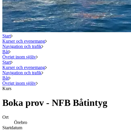
Start
Kurser och evenemang
Navigation och trafik
Båt
Övrigt inom sjöliv
Start
Kurser och evenemang
Navigation och trafik
Båt
Övrigt inom sjöliv
Kurs
Boka prov - NFB Båtintyg
Ort
Örebro
Startdatum