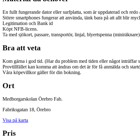
En fullt fungerande dator eller surfplatta, som är uppdaterad och red
Större smartphones fungerar att använda, tänk bara på att allt blir my
Legitimation och Bank id
Köpt NFB-licens.
Ta med sjökort, passare, transportör, linjal, blyertspenna (miniräknar
Bra att veta
Kom gärna i god tid. (Har du problem med tiden eller något inträffar s
Provtillfället kan komma att ändras om det är för få anmälda och startd
Våra köpevillkor gäller för din bokning.
Ort
Medborgarskolan Örebro Fab.
Fabriksgatan 18
, Örebro
Visa på karta
Pris