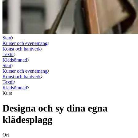
Start
Kurser och evenemang
Konst och hantverk
Textil
Klädsömnad
Start
Kurser och evenemang
Konst och hantverk
Textil
Klädsömnad
Kurs
Designa och sy dina egna
klädesplagg
Ort