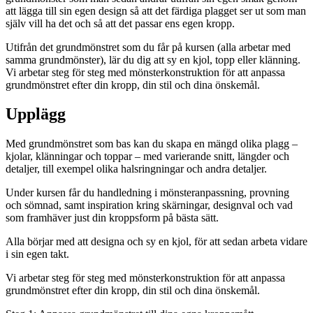
att lägga till sin egen design så att det färdiga plagget ser ut som man
själv vill ha det och så att det passar ens egen kropp.
Utifrån det grundmönstret som du får på kursen (alla arbetar med
samma grundmönster), lär du dig att sy en kjol, topp eller klänning.
Vi arbetar steg för steg med mönsterkonstruktion för att anpassa
grundmönstret efter din kropp, din stil och dina önskemål.
Upplägg
Med grundmönstret som bas kan du skapa en mängd olika plagg –
kjolar, klänningar och toppar – med varierande snitt, längder och
detaljer, till exempel olika halsringningar och andra detaljer.
Under kursen får du handledning i mönsteranpassning, provning
och sömnad, samt inspiration kring skärningar, designval och vad
som framhäver just din kroppsform på bästa sätt.
Alla börjar med att designa och sy en kjol, för att sedan arbeta vidare
i sin egen takt.
Vi arbetar steg för steg med mönsterkonstruktion för att anpassa
grundmönstret efter din kropp, din stil och dina önskemål.