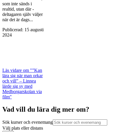
som inte sänds i
realtid, utan där ­
deltagaren själv väljer
när det är dags...
Publicerad
:
15 augusti
2024
Läs vidare
om "”Kan
lära sig när man orkar
och vill” – Linnea
lärde sig sy med
Medborgarskolan via
film"
Vad vill du lära dig mer om?
Sök kurser och evenemang
Välj plats eller distans