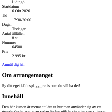
Lidingö
Startdatum
6 Okt 2026
Tid
17:30-20:00
Dagar
Tisdagar
Antal tillfällen
8 st
Nummer
64500
Pris
2 995 kr
Anmäl dig här
Om arrangemanget
Sy ditt eget klädesplagg precis som du vill ha det!
Innehåll
Den här kursen är menat att lära ut hur man använder sig av ett
grundmönster som man sedan ändrar utifrån sin egen smak genom