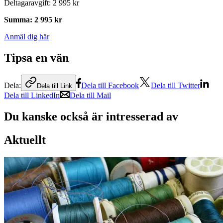
Deltagaravgift
:
2 995 kr
Summa
:
2 995 kr
Anmäl dig här
Tipsa en vän
Dela:
Dela till Facebook
Dela till Twitter
Dela till Link
Dela till LinkedIn
Dela till Mail
Du kanske också är intresserad av
Aktuellt