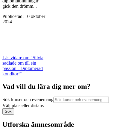
diplomutbildningar
gick den drömm...
Publicerad
:
10 oktober
2024
Läs vidare
om "Silvia
sadlade om till sin
passion - Diplomerad
konditor!"
Vad vill du lära dig mer om?
Sök kurser och evenemang
Välj plats eller distans
Sök
Utforska ämnesområde