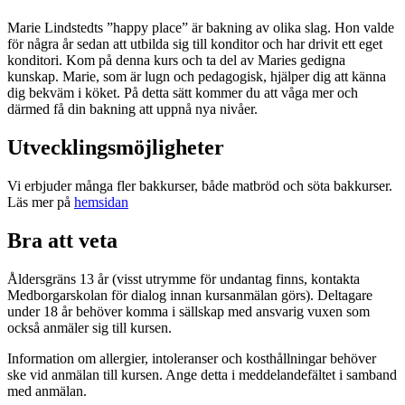
Marie Lindstedts ”happy place” är bakning av olika slag. Hon valde
för några år sedan att utbilda sig till konditor och har drivit ett eget
konditori. Kom på denna kurs och ta del av Maries gedigna
kunskap. Marie, som är lugn och pedagogisk, hjälper dig att känna
dig bekväm i köket. På detta sätt kommer du att våga mer och
därmed få din bakning att uppnå nya nivåer.
Utvecklingsmöjligheter
Vi erbjuder många fler bakkurser, både matbröd och söta bakkurser.
Läs mer på
hemsidan
Bra att veta
Åldersgräns 13 år (visst utrymme för undantag finns, kontakta
Medborgarskolan för dialog innan kursanmälan görs). Deltagare
under 18 år behöver komma i sällskap med ansvarig vuxen som
också anmäler sig till kursen.
Information om allergier, intoleranser och kosthållningar behöver
ske vid anmälan till kursen. Ange detta i meddelandefältet i samband
med anmälan.