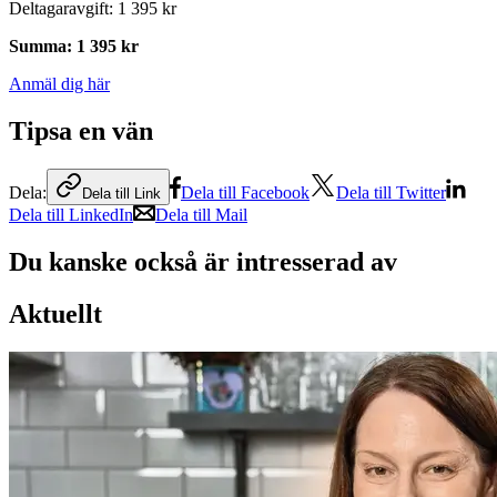
Deltagaravgift
:
1 395 kr
Summa
:
1 395 kr
Anmäl dig här
Tipsa en vän
Dela:
Dela till Facebook
Dela till Twitter
Dela till Link
Dela till LinkedIn
Dela till Mail
Du kanske också är intresserad av
Aktuellt