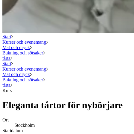
Start
Kurser och evenemang
Mat och dryck
Bakning och sötsaker
tårta
Start
Kurser och evenemang
Mat och dryck
Bakning och sötsaker
tårta
Kurs
Eleganta tårtor för nybörjare
Ort
Stockholm
Startdatum