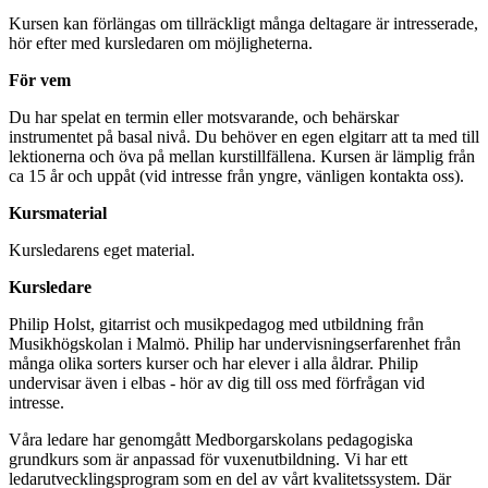
Kursen kan förlängas om tillräckligt många deltagare är intresserade,
hör efter med kursledaren om möjligheterna.
För vem
Du har spelat en termin eller motsvarande, och behärskar
instrumentet på basal nivå. Du behöver en egen elgitarr att ta med till
lektionerna och öva på mellan kurstillfällena. Kursen är lämplig från
ca 15 år och uppåt (vid intresse från yngre, vänligen kontakta oss).
Kursmaterial
Kursledarens eget material.
Kursledare
Philip Holst, gitarrist och musikpedagog med utbildning från
Musikhögskolan i Malmö. Philip har undervisningserfarenhet från
många olika sorters kurser och har elever i alla åldrar. Philip
undervisar även i elbas - hör av dig till oss med förfrågan vid
intresse.
Våra ledare har genomgått Medborgarskolans pedagogiska
grundkurs som är anpassad för vuxenutbildning. Vi har ett
ledarutvecklingsprogram som en del av vårt kvalitetssystem. Där