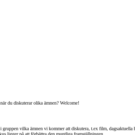
e när du diskuterar olika ämnen? Welcome!
gruppen vilka ämnen vi kommer att diskutera, t.ex film, dagsaktuella hän
us ligger på att förbättra den muntliga framställningen.