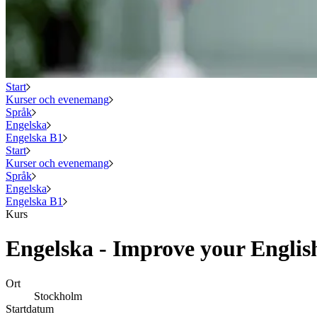
Start
Kurser och evenemang
Språk
Engelska
Engelska B1
Start
Kurser och evenemang
Språk
Engelska
Engelska B1
Kurs
Engelska - Improve your Englis
Ort
Stockholm
Startdatum