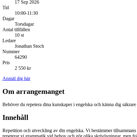
17 Sep 2026
Tid
10:00-11:30
Dagar
Torsdagar
Antal tillfällen
10 st
Ledare
Jonathan Stoch
Nummer
64290
Pris
2 550 kr
Anmäl dig här
Om arrangemanget
Behöver du repetera dina kunskaper i engelska och känna dig säkrar
Innehåll
Repetition och utveckling av din engelska. Vi bestämmer tillsammans i 
repeterar vi grammatik vid behov och gör olika skrivövningar, men fok