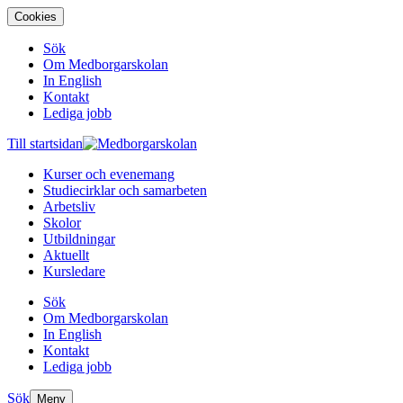
Cookies
Sök
Om Medborgarskolan
In English
Kontakt
Lediga jobb
Till startsidan
Kurser och evenemang
Studiecirklar och samarbeten
Arbetsliv
Skolor
Utbildningar
Aktuellt
Kursledare
Sök
Om Medborgarskolan
In English
Kontakt
Lediga jobb
Sök
Meny