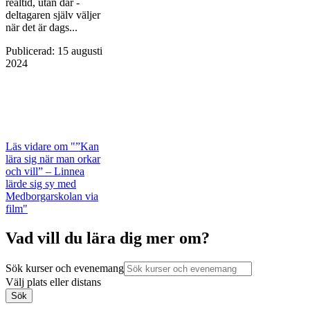
realtid, utan där ­
deltagaren själv väljer
när det är dags...
Publicerad
:
15 augusti
2024
Läs vidare
om "”Kan
lära sig när man orkar
och vill” – Linnea
lärde sig sy med
Medborgarskolan via
film"
Vad vill du lära dig mer om?
Sök kurser och evenemang
Välj plats eller distans
Sök