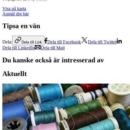
Visa på karta
Anmäl dig här
Tipsa en vän
Dela:
Dela till Facebook
Dela till Twitter
Dela till Link
Dela till LinkedIn
Dela till Mail
Du kanske också är intresserad av
Aktuellt