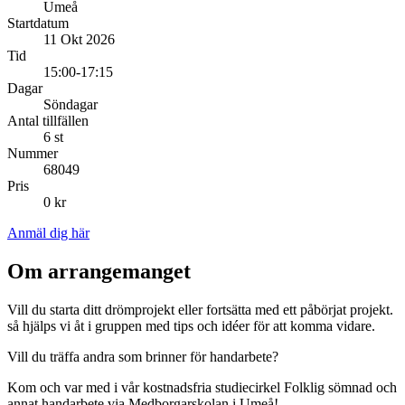
Umeå
Startdatum
11 Okt 2026
Tid
15:00-17:15
Dagar
Söndagar
Antal tillfällen
6 st
Nummer
68049
Pris
0 kr
Anmäl dig här
Om arrangemanget
Vill du starta ditt drömprojekt eller fortsätta med ett påbörjat projekt.
så hjälps vi åt i gruppen med tips och idéer för att komma vidare.
Vill du träffa andra som brinner för handarbete?
Kom och var med i vår kostnadsfria studiecirkel Folklig sömnad och
annat handarbete via Medborgarskolan i Umeå!