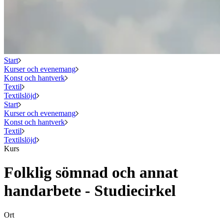
Start
Kurser och evenemang
Konst och hantverk
Textil
Textilslöjd
Start
Kurser och evenemang
Konst och hantverk
Textil
Textilslöjd
Kurs
Folklig sömnad och annat
handarbete - Studiecirkel
Ort