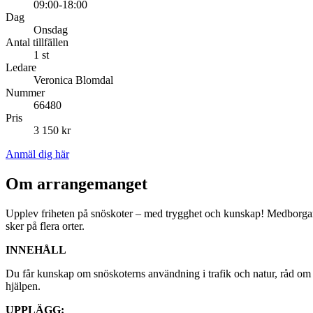
09:00-18:00
Dag
Onsdag
Antal tillfällen
1 st
Ledare
Veronica Blomdal
Nummer
66480
Pris
3 150 kr
Anmäl dig här
Om arrangemanget
Upplev friheten på snöskoter – med trygghet och kunskap! Medborgarsko
sker på flera orter.
INNEHÅLL
Du får kunskap om snöskoterns användning i trafik och natur, råd om te
hjälpen.
UPPLÄGG: