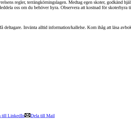
tstyrelsens regler, terrängkörningslagen. Medtag egen skoter, godkänd h
eddela oss om du behöver hyra. Observera att kostnad för skoterhyra til
r få deltagare. Invänta alltid information/kallelse. Kom ihåg att läsa a
 till LinkedIn
Dela till Mail