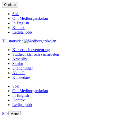
Cookies
Sök
Om Medborgarskolan
In English
Kontakt
Lediga jobb
Till startsidan
Kurser och evenemang
Studiecirklar och samarbeten
Arbetsliv
Skolor
Utbildningar
Aktuellt
Kursledare
Sök
Om Medborgarskolan
In English
Kontakt
Lediga jobb
Sök
Meny