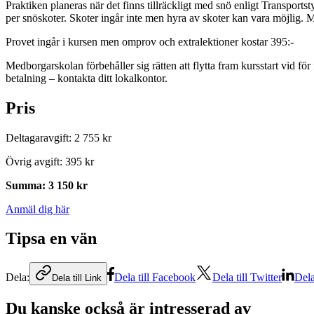
Praktiken planeras när det finns tillräckligt med snö enligt Transpor
per snöskoter. Skoter ingår inte men hyra av skoter kan vara möjlig. M
Provet ingår i kursen men omprov och extralektioner kostar 395:-
Medborgarskolan förbehåller sig rätten att flytta fram kursstart vid fö
betalning – kontakta ditt lokalkontor.
Pris
Deltagaravgift
:
2 755 kr
Övrig avgift
:
395 kr
Summa
:
3 150 kr
Anmäl dig här
Tipsa en vän
Dela:
Dela till Facebook
Dela till Twitter
Dela
Dela till Link
Du kanske också är intresserad av