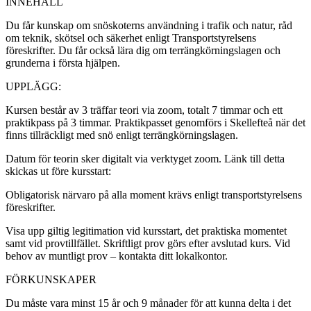
INNEHÅLL
Du får kunskap om snöskoterns användning i trafik och natur, råd
om teknik, skötsel och säkerhet enligt Transportstyrelsens
föreskrifter. Du får också lära dig om terrängkörningslagen och
grunderna i första hjälpen.
UPPLÄGG:
Kursen består av 3 träffar teori via zoom, totalt 7 timmar och ett
praktikpass på 3 timmar. Praktikpasset genomförs i Skellefteå när det
finns tillräckligt med snö enligt terrängkörningslagen.
Datum för teorin sker digitalt via verktyget zoom. Länk till detta
skickas ut före kursstart:
Obligatorisk närvaro på alla moment krävs enligt transportstyrelsens
föreskrifter.
Visa upp giltig legitimation vid kursstart, det praktiska momentet
samt vid provtillfället. Skriftligt prov görs efter avslutad kurs. Vid
behov av muntligt prov – kontakta ditt lokalkontor.
FÖRKUNSKAPER
Du måste vara minst 15 år och 9 månader för att kunna delta i det