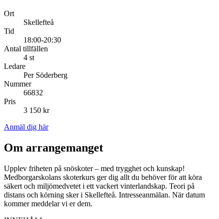
Ort
Skellefteå
Tid
18:00-20:30
Antal tillfällen
4 st
Ledare
Per Söderberg
Nummer
66832
Pris
3 150 kr
Anmäl dig här
Om arrangemanget
Upplev friheten på snöskoter – med trygghet och kunskap!
Medborgarskolans skoterkurs ger dig allt du behöver för att köra
säkert och miljömedvetet i ett vackert vinterlandskap. Teori på
distans och körning sker i Skellefteå. Intresseanmälan. När datum
kommer meddelar vi er dem.