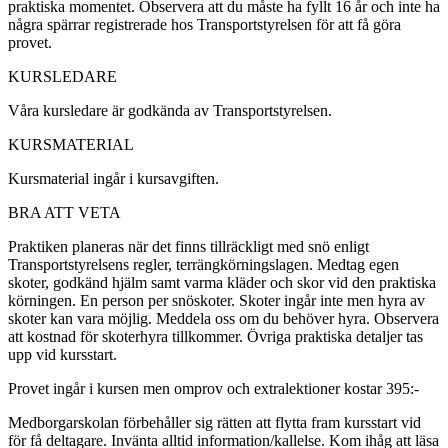
praktiska momentet. Observera att du måste ha fyllt 16 år och inte ha
några spärrar registrerade hos Transportstyrelsen för att få göra
provet.
KURSLEDARE
Våra kursledare är godkända av Transportstyrelsen.
KURSMATERIAL
Kursmaterial ingår i kursavgiften.
BRA ATT VETA
Praktiken planeras när det finns tillräckligt med snö enligt
Transportstyrelsens regler, terrängkörningslagen. Medtag egen
skoter, godkänd hjälm samt varma kläder och skor vid den praktiska
körningen. En person per snöskoter. Skoter ingår inte men hyra av
skoter kan vara möjlig. Meddela oss om du behöver hyra. Observera
att kostnad för skoterhyra tillkommer. Övriga praktiska detaljer tas
upp vid kursstart.
Provet ingår i kursen men omprov och extralektioner kostar 395:-
Medborgarskolan förbehåller sig rätten att flytta fram kursstart vid
för få deltagare. Invänta alltid information/kallelse. Kom ihåg att läsa