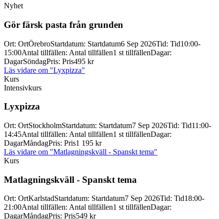
Nyhet
Gör färsk pasta från grunden
Ort
:
Ort
Örebro
Startdatum
:
Startdatum
6 Sep 2026
Tid
:
Tid
10:00-
15:00
Antal tillfällen
:
Antal tillfällen
1 st tillfällen
Dagar
:
Dagar
Söndag
Pris
:
Pris
495 kr
Läs vidare
om "Lyxpizza"
Kurs
Intensivkurs
Lyxpizza
Ort
:
Ort
Stockholm
Startdatum
:
Startdatum
7 Sep 2026
Tid
:
Tid
11:00-
14:45
Antal tillfällen
:
Antal tillfällen
1 st tillfällen
Dagar
:
Dagar
Måndag
Pris
:
Pris
1 195 kr
Läs vidare
om "Matlagningskväll - Spanskt tema"
Kurs
Matlagningskväll -
Spanskt tema
Ort
:
Ort
Karlstad
Startdatum
:
Startdatum
7 Sep 2026
Tid
:
Tid
18:00-
21:00
Antal tillfällen
:
Antal tillfällen
1 st tillfällen
Dagar
:
Dagar
Måndag
Pris
:
Pris
549 kr