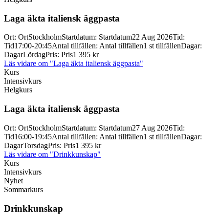
Laga äkta italiensk äggpasta
Ort
:
Ort
Stockholm
Startdatum
:
Startdatum
22 Aug 2026
Tid
:
Tid
17:00-20:45
Antal tillfällen
:
Antal tillfällen
1 st tillfällen
Dagar
:
Dagar
Lördag
Pris
:
Pris
1 395 kr
Läs vidare
om "Laga äkta italiensk äggpasta"
Kurs
Intensivkurs
Helgkurs
Laga äkta italiensk äggpasta
Ort
:
Ort
Stockholm
Startdatum
:
Startdatum
27 Aug 2026
Tid
:
Tid
16:00-19:45
Antal tillfällen
:
Antal tillfällen
1 st tillfällen
Dagar
:
Dagar
Torsdag
Pris
:
Pris
1 395 kr
Läs vidare
om "Drinkkunskap"
Kurs
Intensivkurs
Nyhet
Sommarkurs
Drinkkunskap