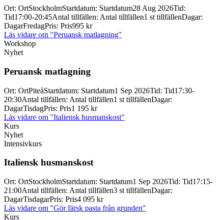
Ort
:
Ort
Stockholm
Startdatum
:
Startdatum
28 Aug 2026
Tid
:
Tid
17:00-20:45
Antal tillfällen
:
Antal tillfällen
1 st tillfällen
Dagar
:
Dagar
Fredag
Pris
:
Pris
995 kr
Läs vidare
om "Peruansk matlagning"
Workshop
Nyhet
Peruansk matlagning
Ort
:
Ort
Piteå
Startdatum
:
Startdatum
1 Sep 2026
Tid
:
Tid
17:30-
20:30
Antal tillfällen
:
Antal tillfällen
1 st tillfällen
Dagar
:
Dagar
Tisdag
Pris
:
Pris
1 195 kr
Läs vidare
om "Italiensk husmanskost"
Kurs
Nyhet
Intensivkurs
Italiensk husmanskost
Ort
:
Ort
Stockholm
Startdatum
:
Startdatum
1 Sep 2026
Tid
:
Tid
17:15-
21:00
Antal tillfällen
:
Antal tillfällen
3 st tillfällen
Dagar
:
Dagar
Tisdagar
Pris
:
Pris
4 095 kr
Läs vidare
om "Gör färsk pasta från grunden"
Kurs