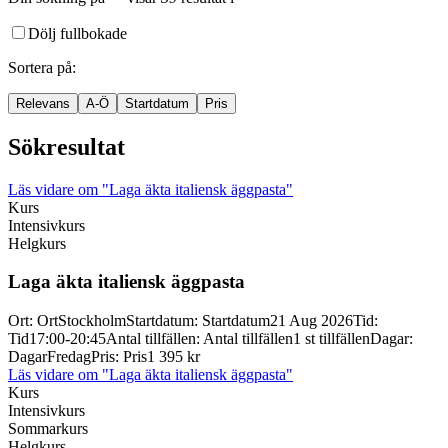
Dölj fullbokade
Sortera på
:
Relevans
A-Ö
Startdatum
Pris
Sökresultat
Läs vidare
om "Laga äkta italiensk äggpasta"
Kurs
Intensivkurs
Helgkurs
Laga äkta italiensk äggpasta
Ort
:
Ort
Stockholm
Startdatum
:
Startdatum
21 Aug 2026
Tid
:
Tid
17:00-20:45
Antal tillfällen
:
Antal tillfällen
1 st tillfällen
Dagar
:
Dagar
Fredag
Pris
:
Pris
1 395 kr
Läs vidare
om "Laga äkta italiensk äggpasta"
Kurs
Intensivkurs
Sommarkurs
Helgkurs