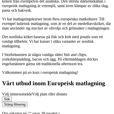
köken från exempelvis det asiatiska. Den största stärkelsekällan i
europeisk matlagning är vetemjöl, samt även klimpar av olika slag,
pasta och bakverk.
Vi har matlagningskurser inom flera europeiska matkulturer. Till
exempel italiensk matlagning, som är en del av medelhavsköket, där
man använder sig mycket av olivolja och grönsaker i matlagningen.
Det nordiska köket baseras på fisk och kött med potatis som ett
vanligt tillbehör. Vi har kurser i olika varianter av nordisk
matlagning.
I Storbritannien är några vanliga rätter fish and chips,
yorkshirepudding, bacon och ägg. På eftermiddagen dricker
engelsmännen gärna sitt traditionella afternoon tea.
Välkommen på en kurs i europeisk matlagning!
Vårt utbud inom Europeisk matlagning
Välj ämnesområde
Välj plats eller distans
Sök
Stäng filtrering
Din sökning
på
""
visar
39
resultat
i