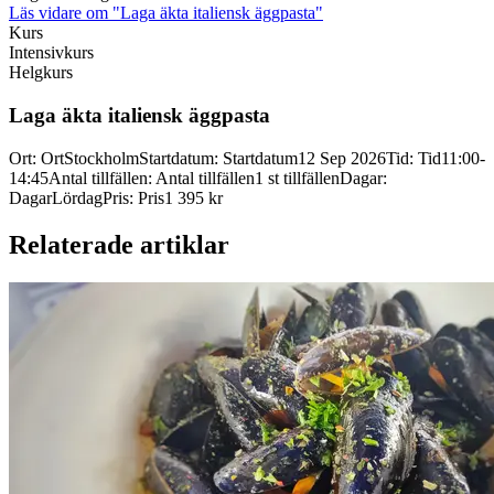
Läs vidare
om "Laga äkta italiensk äggpasta"
Kurs
Intensivkurs
Helgkurs
Laga äkta italiensk äggpasta
Ort
:
Ort
Stockholm
Startdatum
:
Startdatum
12 Sep 2026
Tid
:
Tid
11:00-
14:45
Antal tillfällen
:
Antal tillfällen
1 st tillfällen
Dagar
:
Dagar
Lördag
Pris
:
Pris
1 395 kr
Relaterade artiklar