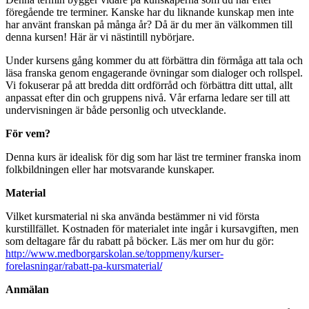
föregående tre terminer. Kanske har du liknande kunskap men inte
har använt franskan på många år? Då är du mer än välkommen till
denna kursen! Här är vi nästintill nybörjare.
Under kursens gång kommer du att förbättra din förmåga att tala och
läsa franska genom engagerande övningar som dialoger och rollspel.
Vi fokuserar på att bredda ditt ordförråd och förbättra ditt uttal, allt
anpassat efter din och gruppens nivå. Vår erfarna ledare ser till att
undervisningen är både personlig och utvecklande.
För vem?
Denna kurs är idealisk för dig som har läst tre terminer franska inom
folkbildningen eller har motsvarande kunskaper.
Material
Vilket kursmaterial ni ska använda bestämmer ni vid första
kurstillfället. Kostnaden för materialet inte ingår i kursavgiften, men
som deltagare får du rabatt på böcker. Läs mer om hur du gör:
http://www.medborgarskolan.se/toppmeny/kurser-
forelasningar/rabatt-pa-kursmaterial
/
Anmälan