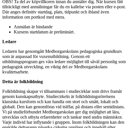
OBS! Ta del av köpvillkoren innan du anmäler dig. När kursen fått
tillräckligt med anmälningar får du en kallelse via posten eller e-post.
Där anges definitiv startdag, plats, tidpunkt och ibland även
information om portkod med mera.
Anmälan är bindande
Kursens startdatum är preliminärt.
Ledare
Ledaren har genomgått Medborgarskolans pedagogiska grundkurs
som är anpassad för vuxenutbildning. Genom ett
utbildningsprogram ges våra ledare möjlighet till såväl personlig som
pedagogisk utveckling, en viktig del av Medborgarskolans
kvalitetsarbete.
Detta är folkbildning
Folkbildning skapar vi tillsammans i studiecirklar som drivs framåt
genom kunskapsutbyte. Studiecirkeln är folkbildningsrörelsens
klassiska kursform och kan handla om stort och smått, lokalt och
globalt. Den kan genomföras vid träffar, på distans eller semidistans.
Vi på studieförbundet Medborgarskolan ger dig möjlighet att lära,
utvecklas och utbyta erfarenheter och tankar med andra människor.
Varje individ har inflytande i gruppen. Inom folkbildningen kan den
enskilde deltagaren påverka cirkelns upplägg och innehåll efter