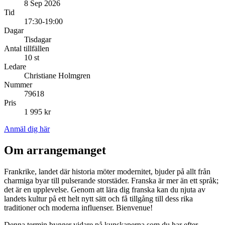
8 Sep 2026
Tid
17:30-19:00
Dagar
Tisdagar
Antal tillfällen
10 st
Ledare
Christiane Holmgren
Nummer
79618
Pris
1 995 kr
Anmäl dig här
Om arrangemanget
Frankrike, landet där historia möter modernitet, bjuder på allt från
charmiga byar till pulserande storstäder. Franska är mer än ett språk;
det är en upplevelse. Genom att lära dig franska kan du njuta av
landets kultur på ett helt nytt sätt och få tillgång till dess rika
traditioner och moderna influenser. Bienvenue!
Denna termin bygger vidare på kunskaperna som du har efter