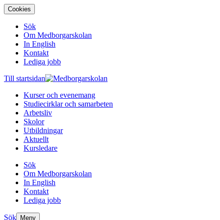
Cookies
Sök
Om Medborgarskolan
In English
Kontakt
Lediga jobb
Till startsidan
Kurser och evenemang
Studiecirklar och samarbeten
Arbetsliv
Skolor
Utbildningar
Aktuellt
Kursledare
Sök
Om Medborgarskolan
In English
Kontakt
Lediga jobb
Sök
Meny