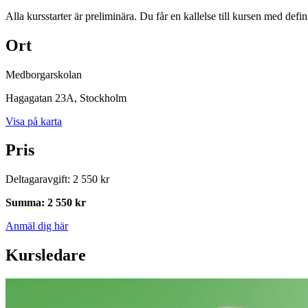
Alla kursstarter är preliminära. Du får en kallelse till kursen med defin
Ort
Medborgarskolan
Hagagatan 23A
, Stockholm
Visa på karta
Pris
Deltagaravgift
:
2 550 kr
Summa
:
2 550 kr
Anmäl dig här
Kursledare