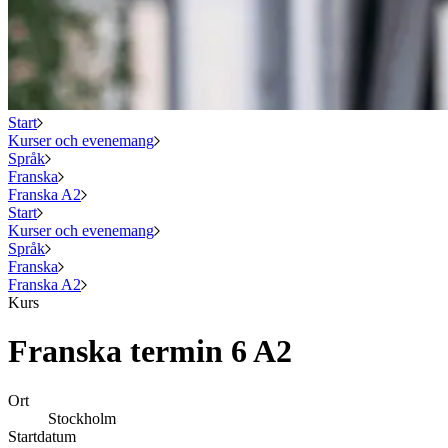
Start
Kurser och evenemang
Språk
Franska
Franska A2
Start
Kurser och evenemang
Språk
Franska
Franska A2
Kurs
Franska termin 6 A2
Ort
Stockholm
Startdatum