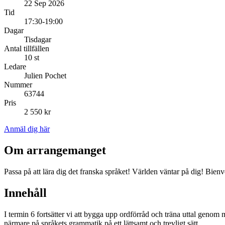
22 Sep 2026
Tid
17:30-19:00
Dagar
Tisdagar
Antal tillfällen
10 st
Ledare
Julien Pochet
Nummer
63744
Pris
2 550 kr
Anmäl dig här
Om arrangemanget
Passa på att lära dig det franska språket! Världen väntar på dig! Bien
Innehåll
I termin 6 fortsätter vi att bygga upp ordförråd och träna uttal genom 
närmare på språkets grammatik på ett lättsamt och trevligt sätt.