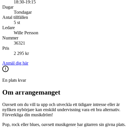
18:30-19:15
Dagar
Torsdagar
Antal tillfällen
5 st
Ledare
Wille Persson
Nummer
36321
Pris
2 295 kr
Anmäl dig här
En plats kvar
Om arrangemanget
Oavsett om du vill ta upp och utveckla ett tidigare intresse eller är
nyfiken nybörjare kan enskild undervisning vara ett bra alternativ.
Förverkliga din musikdröm!
Pop, rock eller blues, oavsett musikgenre har gitarren sin givna plats.