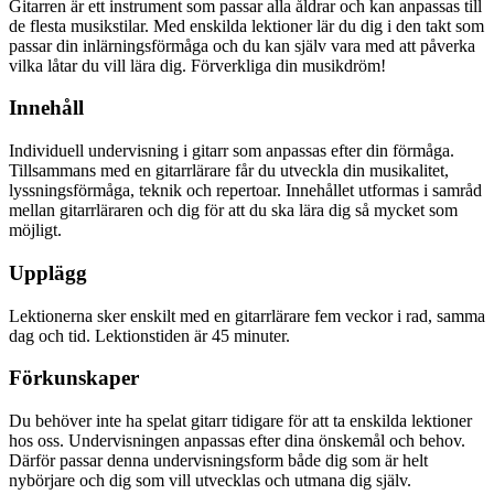
Gitarren är ett instrument som passar alla åldrar och kan anpassas till
de flesta musikstilar. Med enskilda lektioner lär du dig i den takt som
passar din inlärningsförmåga och du kan själv vara med att påverka
vilka låtar du vill lära dig. Förverkliga din musikdröm!
Innehåll
Individuell undervisning i gitarr som anpassas efter din förmåga.
Tillsammans med en gitarrlärare får du utveckla din musikalitet,
lyssningsförmåga, teknik och repertoar. Innehållet utformas i samråd
mellan gitarrläraren och dig för att du ska lära dig så mycket som
möjligt.
Upplägg
Lektionerna sker enskilt med en gitarrlärare fem veckor i rad, samma
dag och tid. Lektionstiden är 45 minuter.
Förkunskaper
Du behöver inte ha spelat gitarr tidigare för att ta enskilda lektioner
hos oss. Undervisningen anpassas efter dina önskemål och behov.
Därför passar denna undervisningsform både dig som är helt
nybörjare och dig som vill utvecklas och utmana dig själv.