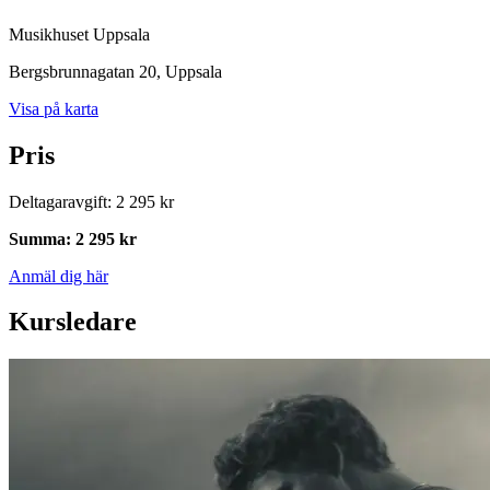
Musikhuset Uppsala
Bergsbrunnagatan 20
, Uppsala
Visa på karta
Pris
Deltagaravgift
:
2 295 kr
Summa
:
2 295 kr
Anmäl dig här
Kursledare