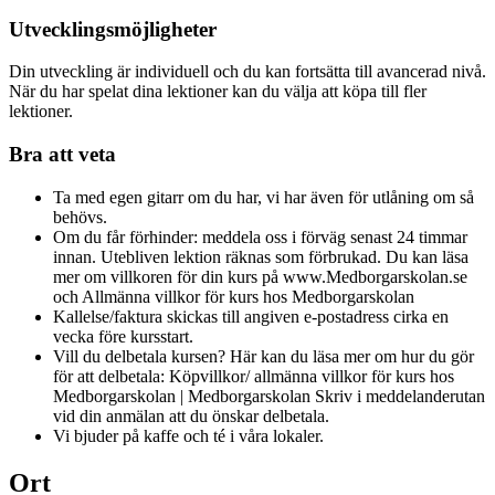
Utvecklingsmöjligheter
Din utveckling är individuell och du kan fortsätta till avancerad nivå.
När du har spelat dina lektioner kan du välja att köpa till fler
lektioner.
Bra att veta
Ta med egen gitarr om du har, vi har även för utlåning om så
behövs.
Om du får förhinder: meddela oss i förväg senast 24 timmar
innan. Utebliven lektion räknas som förbrukad. Du kan läsa
mer om villkoren för din kurs på www.Medborgarskolan.se
och Allmänna villkor för kurs hos Medborgarskolan
Kallelse/faktura skickas till angiven e-postadress cirka en
vecka före kursstart.
Vill du delbetala kursen? Här kan du läsa mer om hur du gör
för att delbetala: Köpvillkor/ allmänna villkor för kurs hos
Medborgarskolan | Medborgarskolan Skriv i meddelanderutan
vid din anmälan att du önskar delbetala.
Vi bjuder på kaffe och té i våra lokaler.
Ort