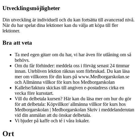
Utvecklingsmöjligheter
Din utveckling är individuell och du kan fortsätta till avancerad nivå.
När du har spelat dina lektioner kan du välja att köpa till fler
lektioner.
Bra att veta
Ta med egen gitarr om du har, vi har även för utlåning om så
behövs.
Om du får förhinder: meddela oss i förväg senast 24 timmar
innan. Utebliven lektion räknas som förbrukad. Du kan läsa
mer om villkoren för din kurs på www.Medborgarskolan.se
och Allmänna villkor för kurs hos Medborgarskolan
Kallelse/faktura skickas till angiven e-postadress cirka en
vecka före kursstart.
Vill du delbetala kursen? Här kan du läsa mer om hur du gör
för att delbetala: Köpvillkor/ allmänna villkor för kurs hos
Medborgarskolan | Medborgarskolan Skriv i meddelanderutan
vid din anmälan att du önskar delbetala.
Vi bjuder på kaffe och té i våra lokaler.
Ort