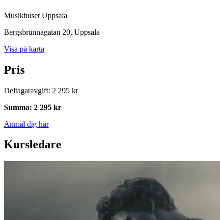
Musikhuset Uppsala
Bergsbrunnagatan 20
, Uppsala
Visa på karta
Pris
Deltagaravgift
:
2 295 kr
Summa
:
2 295 kr
Anmäl dig här
Kursledare