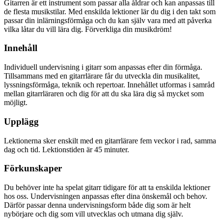
Gitarren är ett instrument som passar alla åldrar och kan anpassas till
de flesta musikstilar. Med enskilda lektioner lär du dig i den takt som
passar din inlärningsförmåga och du kan själv vara med att påverka
vilka låtar du vill lära dig. Förverkliga din musikdröm!
Innehåll
Individuell undervisning i gitarr som anpassas efter din förmåga.
Tillsammans med en gitarrlärare får du utveckla din musikalitet,
lyssningsförmåga, teknik och repertoar. Innehållet utformas i samråd
mellan gitarrläraren och dig för att du ska lära dig så mycket som
möjligt.
Upplägg
Lektionerna sker enskilt med en gitarrlärare fem veckor i rad, samma
dag och tid. Lektionstiden är 45 minuter.
Förkunskaper
Du behöver inte ha spelat gitarr tidigare för att ta enskilda lektioner
hos oss. Undervisningen anpassas efter dina önskemål och behov.
Därför passar denna undervisningsform både dig som är helt
nybörjare och dig som vill utvecklas och utmana dig själv.