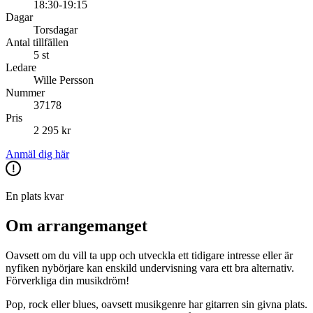
18:30-19:15
Dagar
Torsdagar
Antal tillfällen
5 st
Ledare
Wille Persson
Nummer
37178
Pris
2 295 kr
Anmäl dig här
En plats kvar
Om arrangemanget
Oavsett om du vill ta upp och utveckla ett tidigare intresse eller är
nyfiken nybörjare kan enskild undervisning vara ett bra alternativ.
Förverkliga din musikdröm!
Pop, rock eller blues, oavsett musikgenre har gitarren sin givna plats.