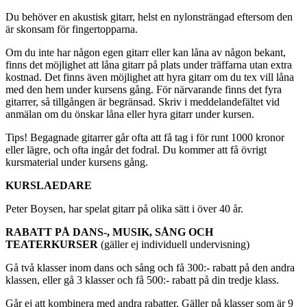
Du behöver en akustisk gitarr, helst en nylonsträngad eftersom den
är skonsam för fingertopparna.
Om du inte har någon egen gitarr eller kan låna av någon bekant,
finns det möjlighet att låna gitarr på plats under träffarna utan extra
kostnad. Det finns även möjlighet att hyra gitarr om du tex vill låna
med den hem under kursens gång. För närvarande finns det fyra
gitarrer, så tillgången är begränsad. Skriv i meddelandefältet vid
anmälan om du önskar låna eller hyra gitarr under kursen.
Tips! Begagnade gitarrer går ofta att få tag i för runt 1000 kronor
eller lägre, och ofta ingår det fodral. Du kommer att få övrigt
kursmaterial under kursens gång.
KURSLAEDARE
Peter Boysen, har spelat gitarr på olika sätt i över 40 år.
RABATT PÅ DANS-, MUSIK, SÅNG OCH
TEATERKURSER
(gäller ej individuell undervisning)
Gå två klasser inom dans och sång och få 300:- rabatt på den andra
klassen, eller gå 3 klasser och få 500:- rabatt på din tredje klass.
Går ej att kombinera med andra rabatter. Gäller på klasser som är 9