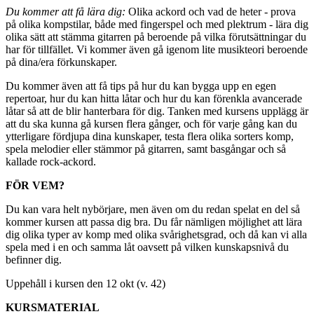
Du kommer att få lära dig:
Olika ackord och vad de heter - prova
på olika kompstilar, både med fingerspel och med plektrum - lära dig
olika sätt att stämma gitarren på beroende på vilka förutsättningar du
har för tillfället. Vi kommer även gå igenom lite musikteori beroende
på dina/era förkunskaper.
Du kommer även att få tips på hur du kan bygga upp en egen
repertoar, hur du kan hitta låtar och hur du kan förenkla avancerade
låtar så att de blir hanterbara för dig. Tanken med kursens upplägg är
att du ska kunna gå kursen flera gånger, och för varje gång kan du
ytterligare fördjupa dina kunskaper, testa flera olika sorters komp,
spela melodier eller stämmor på gitarren, samt basgångar och så
kallade rock-ackord.
FÖR VEM?
Du kan vara helt nybörjare, men även om du redan spelat en del så
kommer kursen att passa dig bra. Du får nämligen möjlighet att lära
dig olika typer av komp med olika svårighetsgrad, och då kan vi alla
spela med i en och samma låt oavsett på vilken kunskapsnivå du
befinner dig.
Uppehåll i kursen den 12 okt (v. 42)
KURSMATERIAL