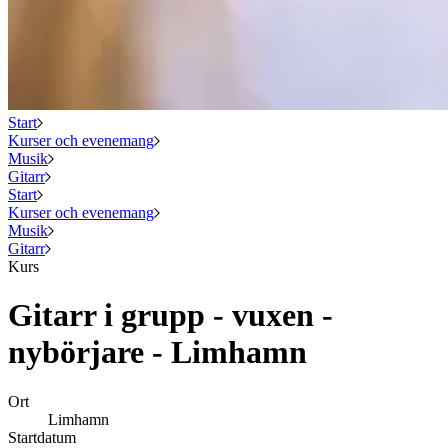
Start
Kurser och evenemang
Musik
Gitarr
Start
Kurser och evenemang
Musik
Gitarr
Kurs
Gitarr i grupp - vuxen -
nybörjare - Limhamn
Ort
Limhamn
Startdatum