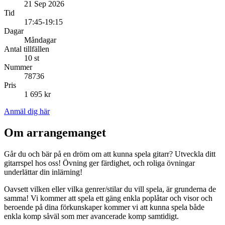
21 Sep 2026
Tid
17:45-19:15
Dagar
Måndagar
Antal tillfällen
10 st
Nummer
78736
Pris
1 695 kr
Anmäl dig här
Om arrangemanget
Går du och bär på en dröm om att kunna spela gitarr? Utveckla ditt
gitarrspel hos oss! Övning ger färdighet, och roliga övningar
underlättar din inlärning!
Oavsett vilken eller vilka genrer/stilar du vill spela, är grunderna de
samma! Vi kommer att spela ett gäng enkla poplåtar och visor och
beroende på dina förkunskaper kommer vi att kunna spela både
enkla komp såväl som mer avancerade komp samtidigt.