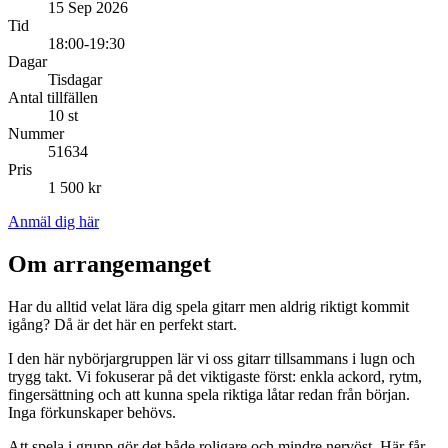
15 Sep 2026
Tid
18:00-19:30
Dagar
Tisdagar
Antal tillfällen
10 st
Nummer
51634
Pris
1 500 kr
Anmäl dig här
Om arrangemanget
Har du alltid velat lära dig spela gitarr men aldrig riktigt kommit
igång? Då är det här en perfekt start.
I den här nybörjargruppen lär vi oss gitarr tillsammans i lugn och
trygg takt. Vi fokuserar på det viktigaste först: enkla ackord, rytm,
fingersättning och att kunna spela riktiga låtar redan från början.
Inga förkunskaper behövs.
Att spela i grupp gör det både roligare och mindre nervöst. Här får