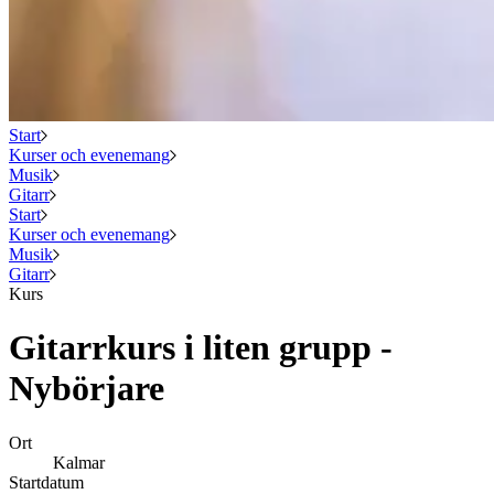
Start
Kurser och evenemang
Musik
Gitarr
Start
Kurser och evenemang
Musik
Gitarr
Kurs
Gitarrkurs i liten grupp -
Nybörjare
Ort
Kalmar
Startdatum