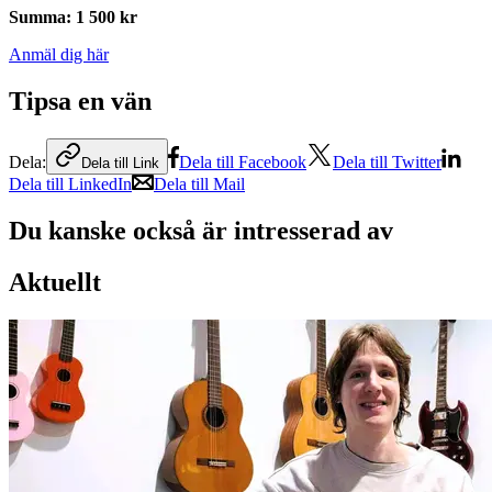
Summa
:
1 500 kr
Anmäl dig här
Tipsa en vän
Dela:
Dela till Facebook
Dela till Twitter
Dela till Link
Dela till LinkedIn
Dela till Mail
Du kanske också är intresserad av
Aktuellt