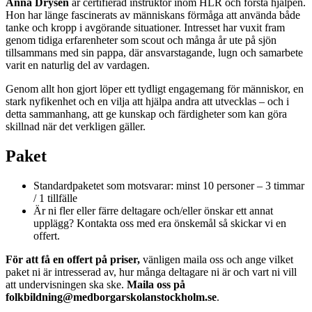
Anna Drysén
är certifierad instruktör inom HLR och första hjälpen.
Hon har länge fascinerats av människans förmåga att använda både
tanke och kropp i avgörande situationer. Intresset har vuxit fram
genom tidiga erfarenheter som scout och många år ute på sjön
tillsammans med sin pappa, där ansvarstagande, lugn och samarbete
varit en naturlig del av vardagen.
Genom allt hon gjort löper ett tydligt engagemang för människor, en
stark nyfikenhet och en vilja att hjälpa andra att utvecklas – och i
detta sammanhang, att ge kunskap och färdigheter som kan göra
skillnad när det verkligen gäller.
Paket
Standardpaketet som motsvarar: minst 10 personer – 3 timmar
/ 1 tillfälle
Är ni fler eller färre deltagare och/eller önskar ett annat
upplägg? Kontakta oss med era önskemål så skickar vi en
offert.
För att få en offert på priser,
vänligen maila oss och ange vilket
paket ni är intresserad av, hur många deltagare ni är och vart ni vill
att undervisningen ska ske.
Maila oss på
folkbildning@medborgarskolanstockholm.se
.