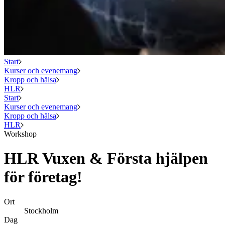
Start
Kurser och evenemang
Kropp och hälsa
HLR
Start
Kurser och evenemang
Kropp och hälsa
HLR
Workshop
HLR Vuxen & Första hjälpen
för företag!
Ort
Stockholm
Dag