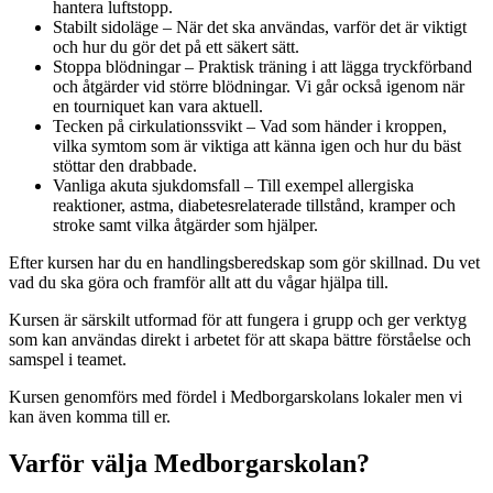
hantera luftstopp.
Stabilt sidoläge – När det ska användas, varför det är viktigt
och hur du gör det på ett säkert sätt.
Stoppa blödningar – Praktisk träning i att lägga tryckförband
och åtgärder vid större blödningar. Vi går också igenom när
en tourniquet kan vara aktuell.
Tecken på cirkulationssvikt – Vad som händer i kroppen,
vilka symtom som är viktiga att känna igen och hur du bäst
stöttar den drabbade.
Vanliga akuta sjukdomsfall – Till exempel allergiska
reaktioner, astma, diabetesrelaterade tillstånd, kramper och
stroke samt vilka åtgärder som hjälper.
Efter kursen har du en handlingsberedskap som gör skillnad. Du vet
vad du ska göra och framför allt att du vågar hjälpa till.
Kursen är särskilt utformad för att fungera i grupp och ger verktyg
som kan användas direkt i arbetet för att skapa bättre förståelse och
samspel i teamet.
Kursen genomförs med fördel i Medborgarskolans lokaler men vi
kan även komma till er.
Varför välja Medborgarskolan?