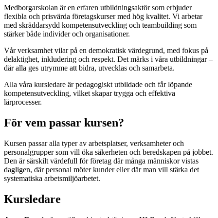
Medborgarskolan är en erfaren utbildningsaktör som erbjuder
flexibla och prisvärda företagskurser med hög kvalitet. Vi arbetar
med skräddarsydd kompetensutveckling och teambuilding som
stärker både individer och organisationer.
Vår verksamhet vilar på en demokratisk värdegrund, med fokus på
delaktighet, inkludering och respekt. Det märks i våra utbildningar –
där alla ges utrymme att bidra, utvecklas och samarbeta.
Alla våra kursledare är pedagogiskt utbildade och får löpande
kompetensutveckling, vilket skapar trygga och effektiva
lärprocesser.
För vem passar kursen?
Kursen passar alla typer av arbetsplatser, verksamheter och
personalgrupper som vill öka säkerheten och beredskapen på jobbet.
Den är särskilt värdefull för företag där många människor vistas
dagligen, där personal möter kunder eller där man vill stärka det
systematiska arbetsmiljöarbetet.
Kursledare