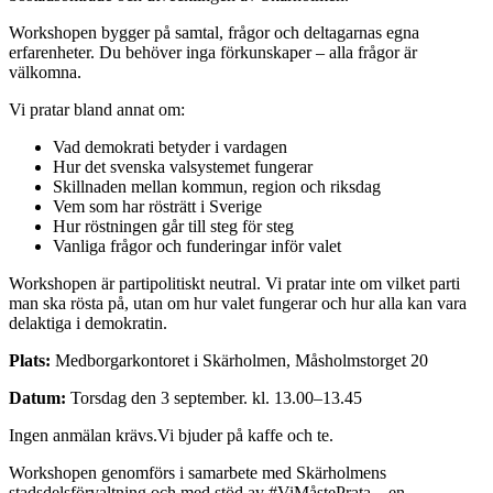
Workshopen bygger på samtal, frågor och deltagarnas egna
erfarenheter. Du behöver inga förkunskaper – alla frågor är
välkomna.
Vi pratar bland annat om:
Vad demokrati betyder i vardagen
Hur det svenska valsystemet fungerar
Skillnaden mellan kommun, region och riksdag
Vem som har rösträtt i Sverige
Hur röstningen går till steg för steg
Vanliga frågor och funderingar inför valet
Workshopen är partipolitiskt neutral. Vi pratar inte om vilket parti
man ska rösta på, utan om hur valet fungerar och hur alla kan vara
delaktiga i demokratin.
Plats:
Medborgarkontoret i Skärholmen, Måsholmstorget 20
Datum:
Torsdag den 3 september. kl. 13.00–13.45
Ingen anmälan krävs.Vi bjuder på kaffe och te.
Workshopen genomförs i samarbete med Skärholmens
stadsdelsförvaltning och med stöd av #ViMåstePrata – en