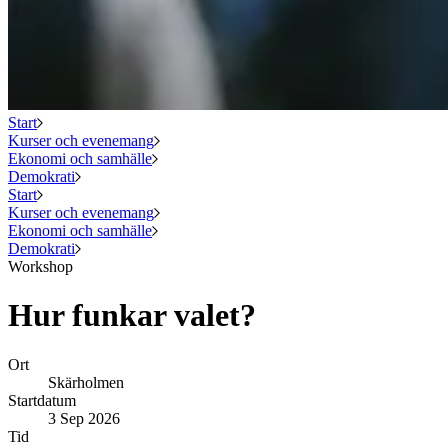
Start
Kurser och evenemang
Ekonomi och samhälle
Demokrati
Start
Kurser och evenemang
Ekonomi och samhälle
Demokrati
Workshop
Hur funkar valet?
Ort
Skärholmen
Startdatum
3 Sep 2026
Tid