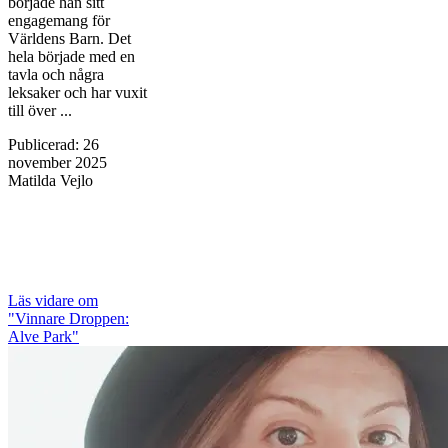
började han sitt
engagemang för
Världens Barn. Det
hela började med en
tavla och några
leksaker och har vuxit
till över ...
Publicerad
:
26
november 2025
Matilda Vejlo
Läs vidare
om
"Vinnare Droppen:
Alve Park"