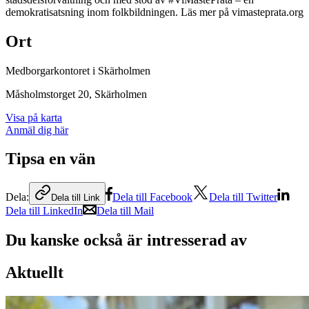
demokratisatsning inom folkbildningen. Läs mer på vimasteprata.org
Ort
Medborgarkontoret i Skärholmen
Måsholmstorget 20
, Skärholmen
Visa på karta
Anmäl dig här
Tipsa en vän
Dela:
Dela till Facebook
Dela till Twitter
Dela till Link
Dela till LinkedIn
Dela till Mail
Du kanske också är intresserad av
Aktuellt