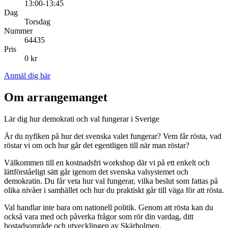
13:00-13:45
Dag
Torsdag
Nummer
64435
Pris
0 kr
Anmäl dig här
Om arrangemanget
Lär dig hur demokrati och val fungerar i Sverige
Är du nyfiken på hur det svenska valet fungerar? Vem får rösta, vad
röstar vi om och hur går det egentligen till när man röstar?
Välkommen till en kostnadsfri workshop där vi på ett enkelt och
lättförståeligt sätt går igenom det svenska valsystemet och
demokratin. Du får veta hur val fungerar, vilka beslut som fattas på
olika nivåer i samhället och hur du praktiskt går till väga för att rösta.
Val handlar inte bara om nationell politik. Genom att rösta kan du
också vara med och påverka frågor som rör din vardag, ditt
bostadsområde och utvecklingen av Skärholmen.