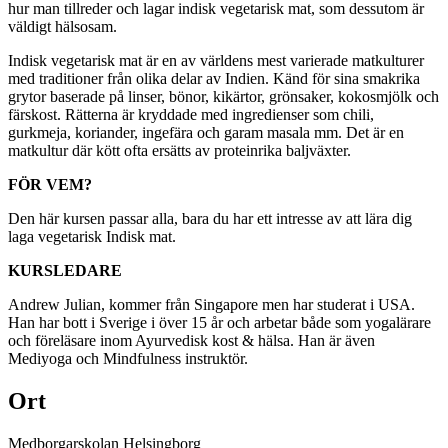
hur man tillreder och lagar indisk vegetarisk mat, som dessutom är
väldigt hälsosam.
Indisk vegetarisk mat är en av världens mest varierade matkulturer
med traditioner från olika delar av Indien. Känd för sina smakrika
grytor baserade på linser, bönor, kikärtor, grönsaker, kokosmjölk och
färskost. Rätterna är kryddade med ingredienser som chili,
gurkmeja, koriander, ingefära och garam masala mm. Det är en
matkultur där kött ofta ersätts av proteinrika baljväxter.
FÖR VEM?
Den här kursen passar alla, bara du har ett intresse av att lära dig
laga vegetarisk Indisk mat.
KURSLEDARE
Andrew Julian, kommer från Singapore men har studerat i USA.
Han har bott i Sverige i över 15 år och arbetar både som yogalärare
och föreläsare inom Ayurvedisk kost & hälsa. Han är även
Mediyoga och Mindfulness instruktör.
Ort
Medborgarskolan Helsingborg