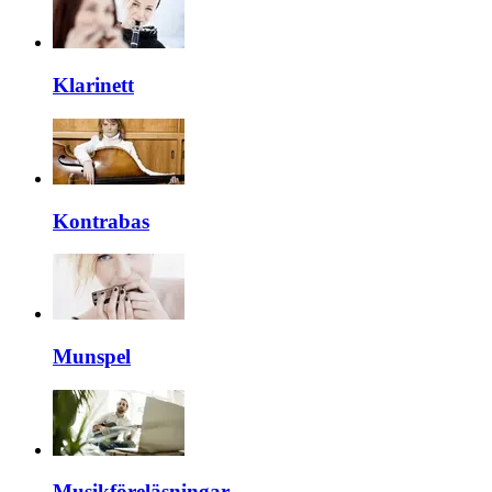
Klarinett
Kontrabas
Munspel
Musikföreläsningar