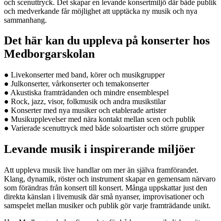
och scenuttryck. Det skapar en levande konsertmiljö där både publik
och medverkande får möjlighet att upptäcka ny musik och nya
sammanhang.
Det här kan du uppleva på konserter hos
Medborgarskolan
● Livekonserter med band, körer och musikgrupper
● Julkonserter, vårkonserter och temakonserter
● Akustiska framträdanden och mindre ensemblespel
● Rock, jazz, visor, folkmusik och andra musikstilar
● Konserter med nya musiker och etablerade artister
● Musikupplevelser med nära kontakt mellan scen och publik
● Varierade scenuttryck med både soloartister och större grupper
Levande musik i inspirerande miljöer
Att uppleva musik live handlar om mer än själva framförandet.
Klang, dynamik, röster och instrument skapar en gemensam närvaro
som förändras från konsert till konsert. Många uppskattar just den
direkta känslan i livemusik där små nyanser, improvisationer och
samspelet mellan musiker och publik gör varje framträdande unikt.