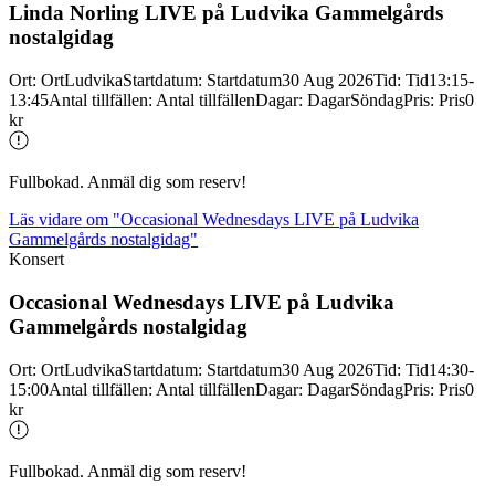
Linda Norling LIVE på Ludvika Gammelgårds
nostalgidag
Ort
:
Ort
Ludvika
Startdatum
:
Startdatum
30 Aug 2026
Tid
:
Tid
13:15-
13:45
Antal tillfällen
:
Antal tillfällen
Dagar
:
Dagar
Söndag
Pris
:
Pris
0
kr
Fullbokad. Anmäl dig som reserv!
Läs vidare
om "Occasional Wednesdays LIVE på Ludvika
Gammelgårds nostalgidag"
Konsert
Occasional Wednesdays LIVE på Ludvika
Gammelgårds nostalgidag
Ort
:
Ort
Ludvika
Startdatum
:
Startdatum
30 Aug 2026
Tid
:
Tid
14:30-
15:00
Antal tillfällen
:
Antal tillfällen
Dagar
:
Dagar
Söndag
Pris
:
Pris
0
kr
Fullbokad. Anmäl dig som reserv!