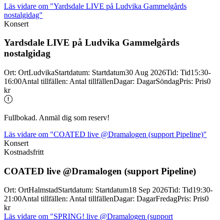
Läs vidare
om "Yardsdale LIVE på Ludvika Gammelgårds
nostalgidag"
Konsert
Yardsdale LIVE på Ludvika Gammelgårds
nostalgidag
Ort
:
Ort
Ludvika
Startdatum
:
Startdatum
30 Aug 2026
Tid
:
Tid
15:30-
16:00
Antal tillfällen
:
Antal tillfällen
Dagar
:
Dagar
Söndag
Pris
:
Pris
0
kr
Fullbokad. Anmäl dig som reserv!
Läs vidare
om "COATED live @Dramalogen (support Pipeline)"
Konsert
Kostnadsfritt
COATED live @Dramalogen (support Pipeline)
Ort
:
Ort
Halmstad
Startdatum
:
Startdatum
18 Sep 2026
Tid
:
Tid
19:30-
21:00
Antal tillfällen
:
Antal tillfällen
Dagar
:
Dagar
Fredag
Pris
:
Pris
0
kr
Läs vidare
om "SPRING! live @Dramalogen (support