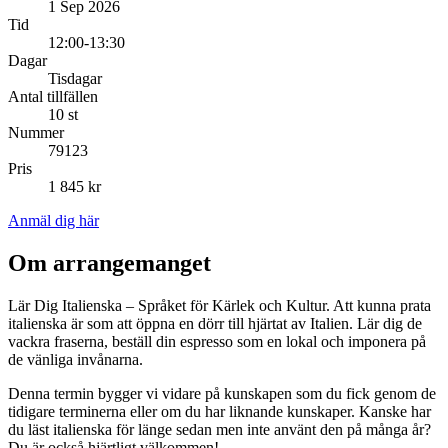
1 Sep 2026
Tid
12:00-13:30
Dagar
Tisdagar
Antal tillfällen
10 st
Nummer
79123
Pris
1 845 kr
Anmäl dig här
Om arrangemanget
Lär Dig Italienska – Språket för Kärlek och Kultur. Att kunna prata
italienska är som att öppna en dörr till hjärtat av Italien. Lär dig de
vackra fraserna, beställ din espresso som en lokal och imponera på
de vänliga invånarna.
Denna termin bygger vi vidare på kunskapen som du fick genom de
tidigare terminerna eller om du har liknande kunskaper. Kanske har
du läst italienska för länge sedan men inte använt den på många år?
Du är också hjärtligt välkommen!