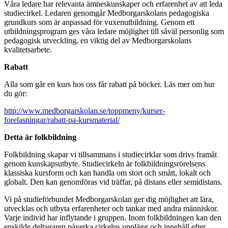
Våra ledare har relevanta ämneskunskaper och erfarenhet av att leda
studiecirkel. Ledaren genomgår Medborgarskolans pedagogiska
grundkurs som är anpassad för vuxenutbildning. Genom ett
utbildningsprogram ges våra ledare möjlighet till såväl personlig som
pedagogisk utveckling, en viktig del av Medborgarskolans
kvalitetsarbete.
Rabatt
Alla som går en kurs hos oss får rabatt på böcker. Läs mer om hur
du gör:
http://www.medborgarskolan.se/toppmeny/kurser-
forelasningar/rabatt-pa-kursmaterial/
Detta är folkbildning
Folkbildning skapar vi tillsammans i studiecirklar som drivs framåt
genom kunskapsutbyte. Studiecirkeln är folkbildningsrörelsens
klassiska kursform och kan handla om stort och smått, lokalt och
globalt. Den kan genomföras vid träffar, på distans eller semidistans.
Vi på studieförbundet Medborgarskolan ger dig möjlighet att lära,
utvecklas och utbyta erfarenheter och tankar med andra människor.
Varje individ har inflytande i gruppen. Inom folkbildningen kan den
enskilde deltagaren påverka cirkelns upplägg och innehåll efter