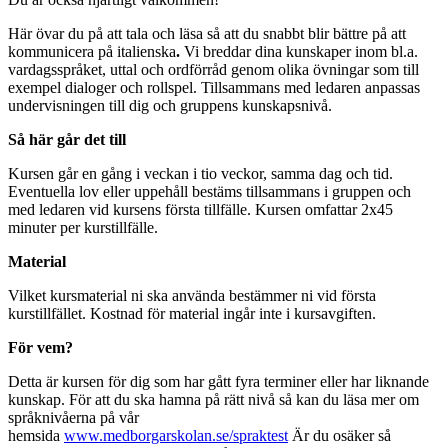
Här övar du på att tala och läsa så att du snabbt blir bättre på att
kommunicera på italienska
.
Vi breddar dina kunskaper inom bl.a.
vardagsspråket, uttal och ordförråd genom olika övningar som till
exempel dialoger och rollspel. Tillsammans med ledaren anpassas
undervisningen till dig och gruppens kunskapsnivå.
Så här går det till
Kursen går en gång i veckan i tio veckor, samma dag och tid.
Eventuella lov eller uppehåll bestäms tillsammans i gruppen och
med ledaren vid kursens första tillfälle. Kursen omfattar 2x45
minuter per kurstillfälle.
Material
Vilket kursmaterial ni ska använda bestämmer ni vid första
kurstillfället. Kostnad för material ingår inte i kursavgiften.
För vem?
Detta är kursen för dig som har gått fyra terminer eller har liknande
kunskap. För att du ska hamna på rätt nivå så kan du läsa mer om
språknivåerna på vår
hemsida
www.medborgarskolan.se/spraktest
Är du osäker så