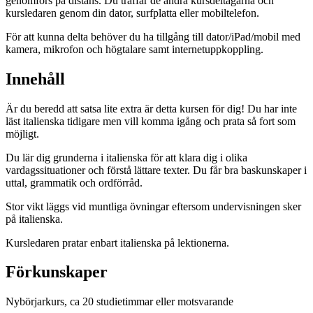
genomförs på distans. Du träffar de andra kursdeltagarna och
kursledaren genom din dator, surfplatta eller mobiltelefon.
För att kunna delta behöver du ha tillgång till dator/iPad/mobil med
kamera, mikrofon och högtalare samt internetuppkoppling.
Innehåll
Är du beredd att satsa lite extra är detta kursen för dig! Du har inte
läst italienska tidigare men vill komma igång och prata så fort som
möjligt.
Du lär dig grunderna i italienska för att klara dig i olika
vardagssituationer och förstå lättare texter. Du får bra baskunskaper i
uttal, grammatik och ordförråd.
Stor vikt läggs vid muntliga övningar eftersom undervisningen sker
på italienska.
Kursledaren pratar enbart italienska på lektionerna.
Förkunskaper
Nybörjarkurs, ca 20 studietimmar eller motsvarande