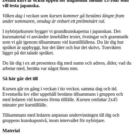
Denna kurs är också öppen för ungdomar mellan 13-16år som
vill testa japanska.
Vilken dag i veckan som kursen kommer gå bestäms längre fram
under sommaren, onsdag är enbart ett preliminärt val.
I nybörjarkursen bygger vi grundkunskaperna i japanskan. Det
kursmaterial vi använder innehåller texter, övningar och grammatik
som vi går igenom tillsammans vid kurstillfällena. Du lär dig hur
språket är uppbyggt, hur det låter och hur det skrivs. Tonvikten
ligger på det talade språket.
Du lär dig t ex att presentera dig med namn och adress, ålder, vad du
arbetar med, berätta var något finns mm.
Så här går det till
Kursen går en gång i veckan i tio veckor, samma dag och tid.
Eventuella lov eller uppehåll bestäms tillsammans i gruppen och
med ledaren vid kursens första tillfälle. Kursen omfattar 2x45
minuter per kurstillfälle.
Tillsammans med ledaren anpassas undervisningen till dig och
gruppens kunskapsnivå, inom intervallet för nybörjare.
Material