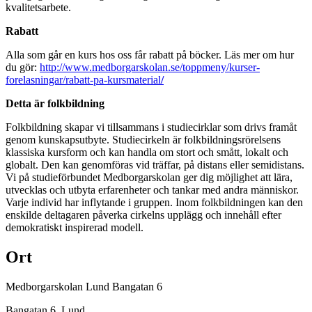
kvalitetsarbete.
Rabatt
Alla som går en kurs hos oss får rabatt på böcker. Läs mer om hur
du gör:
http://www.medborgarskolan.se/toppmeny/kurser-
forelasningar/rabatt-pa-kursmaterial
/
Detta är folkbildning
Folkbildning skapar vi tillsammans i studiecirklar som drivs framåt
genom kunskapsutbyte. Studiecirkeln är folkbildningsrörelsens
klassiska kursform och kan handla om stort och smått, lokalt och
globalt. Den kan genomföras vid träffar, på distans eller semidistans.
Vi på studieförbundet Medborgarskolan ger dig möjlighet att lära,
utvecklas och utbyta erfarenheter och tankar med andra människor.
Varje individ har inflytande i gruppen. Inom folkbildningen kan den
enskilde deltagaren påverka cirkelns upplägg och innehåll efter
demokratiskt inspirerad modell.
Ort
Medborgarskolan Lund Bangatan 6
Bangatan 6
, Lund