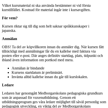
Vilket kursmaterial ni ska använda bestämmer ni vid första
kurstillfället. Kostnad för material ingår inte i kursavgiften.
För vem?
Kursen riktar sig till dig som helt saknar språkkunskaper i
japanska.
Anmälan
OBS! Ta del av köpvillkoren innan du anmäler dig. När kursen fått
tillräckligt med anmälningar får du en kallelse med faktura via
posten eller e-post. Där anges definitiv startdag, plats, tidpunkt och
ibland även information om portkod med mera.
Anmälan är bindande
Kursens startdatum är preliminärt.
Invänta alltid kallelse innan du går till kurslokalen.
Ledare
Ledaren har genomgått Medborgarskolans pedagogiska grundkurs
som är anpassad för vuxenutbildning. Genom ett
utbildningsprogram ges våra ledare möjlighet till såväl personlig som
pedagogisk utveckling, en viktig del av Medborgarskolans