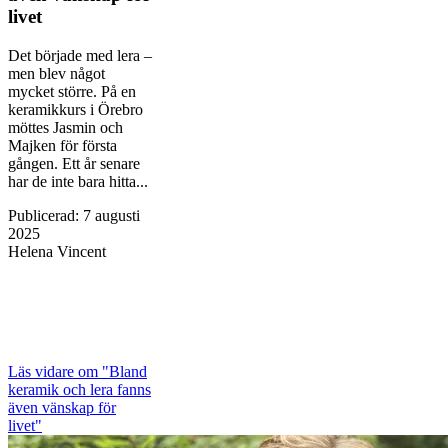
livet
Det började med lera –
men blev något
mycket större. På en
keramikkurs i Örebro
möttes Jasmin och
Majken för första
gången. Ett år senare
har de inte bara hitta...
Publicerad
:
7 augusti
2025
Helena Vincent
Läs vidare
om "Bland
keramik och lera fanns
även vänskap för
livet"