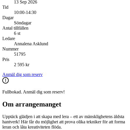
13 Sep 2026
Tid
10:00-14:30
Dagar
Söndagar
Antal tillfällen
6 st
Ledare
Annalena Asklund
Nummer
51795
Pris
2 595 kr
Anmäl dig som reserv
Fullbokad. Anmäl dig som reserv!
Om arrangemanget
Upptäck glädjen i att skapa med lera – ett av mänsklighetens äldsta
hantverk! Här får du möjlighet att prova olika tekniker för att forma
leran och låta kreativiteten flöda.