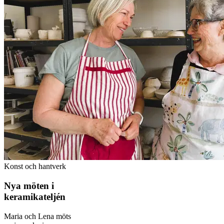
Konst och hantverk
Nya möten i
keramikateljén
Maria och Lena möts