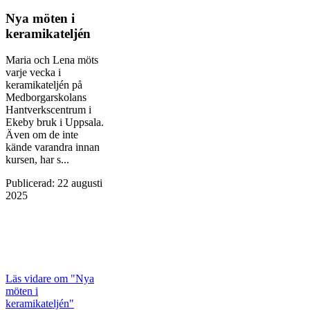
Nya möten i
keramikateljén
Maria och Lena möts
varje vecka i
keramikateljén på
Medborgarskolans
Hantverkscentrum i
Ekeby bruk i Uppsala.
Även om de inte
kände varandra innan
kursen, har s...
Publicerad
:
22 augusti
2025
Läs vidare
om "Nya
möten i
keramikateljén"