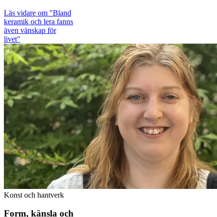
Läs vidare
om "Bland
keramik och lera fanns
även vänskap för
livet"
Konst och hantverk
Form, känsla och