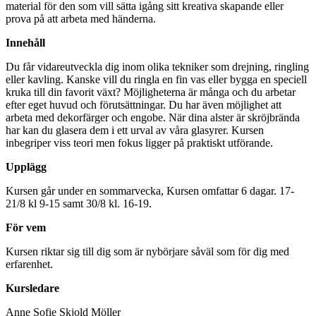
material för den som vill sätta igång sitt kreativa skapande eller
prova på att arbeta med händerna.
Innehåll
Du får vidareutveckla dig inom olika tekniker som drejning, ringling
eller kavling. Kanske vill du ringla en fin vas eller bygga en speciell
kruka till din favorit växt? Möjligheterna är många och du arbetar
efter eget huvud och förutsättningar. Du har även möjlighet att
arbeta med dekorfärger och engobe. När dina alster är skröjbrända
har kan du glasera dem i ett urval av våra glasyrer. Kursen
inbegriper viss teori men fokus ligger på praktiskt utförande.
Upplägg
Kursen går under en sommarvecka, Kursen omfattar 6 dagar. 17-
21/8 kl 9-15 samt 30/8 kl. 16-19.
För vem
Kursen riktar sig till dig som är nybörjare såväl som för dig med
erfarenhet.
Kursledare
Anne Sofie Skjold Möller