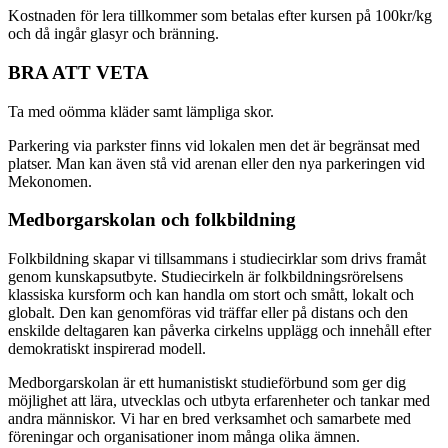
Kostnaden för lera tillkommer som betalas efter kursen på 100kr/kg
och då ingår glasyr och bränning.
BRA ATT VETA
Ta med oömma kläder samt lämpliga skor.
Parkering via parkster finns vid lokalen men det är begränsat med
platser. Man kan även stå vid arenan eller den nya parkeringen vid
Mekonomen.
Medborgarskolan och folkbildning
Folkbildning skapar vi tillsammans i studiecirklar som drivs framåt
genom kunskapsutbyte. Studiecirkeln är folkbildningsrörelsens
klassiska kursform och kan handla om stort och smått, lokalt och
globalt. Den kan genomföras vid träffar eller på distans och den
enskilde deltagaren kan påverka cirkelns upplägg och innehåll efter
demokratiskt inspirerad modell.
Medborgarskolan är ett humanistiskt studieförbund som
ger dig
möjlighet att lära, utvecklas och utbyta erfarenheter och tankar med
andra människor.
Vi har en bred verksamhet och samarbete med
föreningar och organisationer inom många olika ämnen.