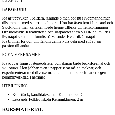
Ida Arnkvist
BAKGRUND
Ida är uppvuxen i Seltjärn, Anundsjö men bor nu i Köpmanholmen
tillsammans med sin man och barn. Hon har även bott i Leksand och
Stockholm, men kärleken förde henne tillbaka till hemkommunen
Örnsköldsvik. Kreativiteten och skapandet är en STOR del av Idas
liv, något som alltid funnits närvarande. Keramik är något
Ida brinner för och vill genom denna kurs dela med sig av sin
passion till andra.
EGEN VERKSAMHET
Ida jobbar främst i stengodslera, och skapar både bruksföremål och
skulpturer. Hon jobbar även i papper samt målar, tecknar, och
experimenterar med diverse material i allmänhet och har en egen
keramikverkstad i hemmet.
UTBILDNING
Konstfack, kandidatexamen Keramik och Glas
Leksands Folkhögskola Keramiklinjen, 2 år
KURSMATERIAL