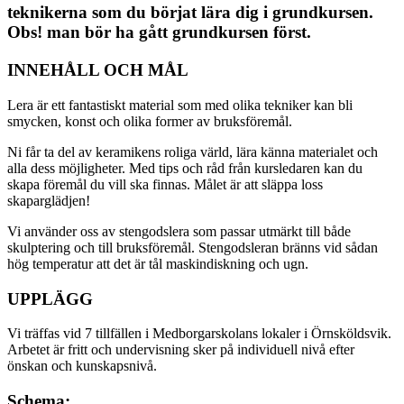
teknikerna som du börjat lära dig i grundkursen.
Obs! man bör ha gått grundkursen först.
INNEHÅLL OCH MÅL
Lera är ett fantastiskt material som med olika tekniker kan bli
smycken, konst och olika former av bruksföremål.
Ni får ta del av keramikens roliga värld, lära känna materialet och
alla dess möjligheter. Med tips och råd från kursledaren kan du
skapa föremål du vill ska finnas. Målet är att släppa loss
skaparglädjen!
Vi använder oss av stengodslera som passar utmärkt till både
skulptering och till bruksföremål. Stengodsleran bränns vid sådan
hög temperatur att det är tål maskindiskning och ugn.
UPPLÄGG
Vi träffas vid 7 tillfällen i Medborgarskolans lokaler i Örnsköldsvik.
Arbetet är fritt och undervisning sker på individuell nivå efter
önskan och kunskapsnivå.
Schema: