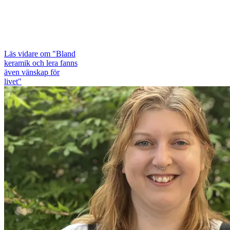
Läs vidare
om "Bland
keramik och lera fanns
även vänskap för
livet"