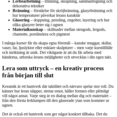
Lerbearbetning
– trimning, skrapning, sammanfogning och
dekorativa tekniker
Bränning
– förståelse för skröjbränning, glasyrbränning och
hur temperaturer påverkar lerans karaktär
Glasering
– doppning, pensling, engober, layering och hur
olika glasyrer beter sig i ugnen
Materialkunskap
– skillnader mellan stengods, lergods,
chamotte, porslinslera och pigment
I många kurser får du skapa egna föremål – kanske muggar, skålar,
vaser, fat, ljuslyktor eller enklare skulpturer – men varje kurstillfälle
och inriktning är unik. Det viktigaste är att du får arbeta med
händerna, utforska lerans möjligheter och utvecklas i din egen takt.
Lera som uttryck – en kreativ process
från början till slut
Keramik är ett hantverk där taktilitet och närvaro spelar stor roll. Du
känner hur leran släpper, stretar emot, håller formen eller plötsligt
vill något annat. Varje steg är en dialog mellan dig och materialet –
från den första lerklumpen till den glaserade ytan som kommer ur
ugnen.
Det är också ett hantverk som ger något konkret tillbaka. Det du