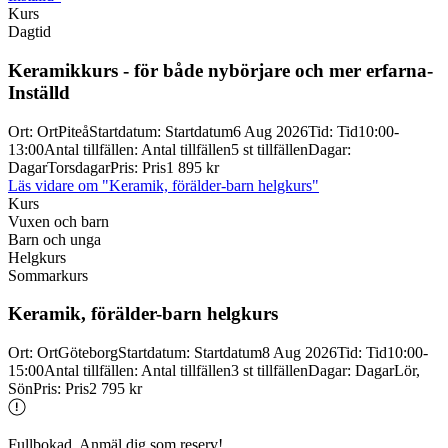
Kurs
Dagtid
Keramikkurs -
för både nybörjare och mer erfarna-
Inställd
Ort
:
Ort
Piteå
Startdatum
:
Startdatum
6 Aug 2026
Tid
:
Tid
10:00-
13:00
Antal tillfällen
:
Antal tillfällen
5 st tillfällen
Dagar
:
Dagar
Torsdagar
Pris
:
Pris
1 895 kr
Läs vidare
om "Keramik, förälder-barn helgkurs"
Kurs
Vuxen och barn
Barn och unga
Helgkurs
Sommarkurs
Keramik, förälder-
barn helgkurs
Ort
:
Ort
Göteborg
Startdatum
:
Startdatum
8 Aug 2026
Tid
:
Tid
10:00-
15:00
Antal tillfällen
:
Antal tillfällen
3 st tillfällen
Dagar
:
Dagar
Lör,
Sön
Pris
:
Pris
2 795 kr
Fullbokad. Anmäl dig som reserv!