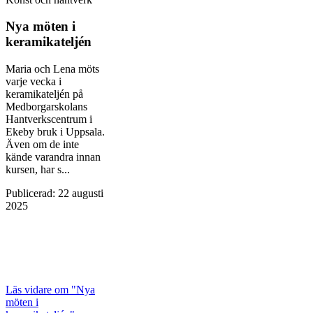
Nya möten i
keramikateljén
Maria och Lena möts
varje vecka i
keramikateljén på
Medborgarskolans
Hantverkscentrum i
Ekeby bruk i Uppsala.
Även om de inte
kände varandra innan
kursen, har s...
Publicerad
:
22 augusti
2025
Läs vidare
om "Nya
möten i