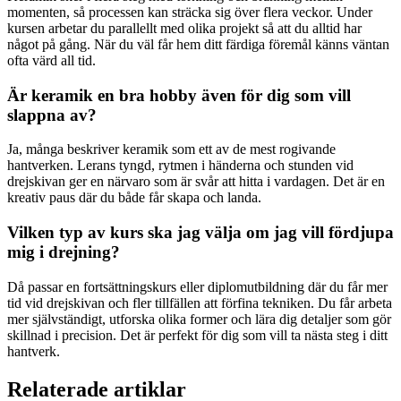
momenten, så processen kan sträcka sig över flera veckor. Under
kursen arbetar du parallellt med olika projekt så att du alltid har
något på gång. När du väl får hem ditt färdiga föremål känns väntan
ofta värd all tid.
Är keramik en bra hobby även för dig som vill
slappna av?
Ja, många beskriver keramik som ett av de mest rogivande
hantverken. Lerans tyngd, rytmen i händerna och stunden vid
drejskivan ger en närvaro som är svår att hitta i vardagen. Det är en
kreativ paus där du både får skapa och landa.
Vilken typ av kurs ska jag välja om jag vill fördjupa
mig i drejning?
Då passar en fortsättningskurs eller diplomutbildning där du får mer
tid vid drejskivan och fler tillfällen att förfina tekniken. Du får arbeta
mer självständigt, utforska olika former och lära dig detaljer som gör
skillnad i precision. Det är perfekt för dig som vill ta nästa steg i ditt
hantverk.
Relaterade artiklar