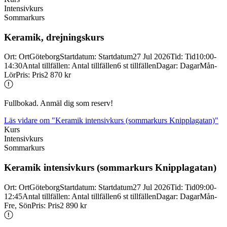
Intensivkurs
Sommarkurs
Keramik, drejningskurs
Ort
:
Ort
Göteborg
Startdatum
:
Startdatum
27 Jul 2026
Tid
:
Tid
10:00-
14:30
Antal tillfällen
:
Antal tillfällen
6 st tillfällen
Dagar
:
Dagar
Mån-
Lör
Pris
:
Pris
2 870 kr
Fullbokad. Anmäl dig som reserv!
Läs vidare
om "Keramik intensivkurs (sommarkurs Knipplagatan)"
Kurs
Intensivkurs
Sommarkurs
Keramik intensivkurs (sommarkurs Knipplagatan)
Ort
:
Ort
Göteborg
Startdatum
:
Startdatum
27 Jul 2026
Tid
:
Tid
09:00-
12:45
Antal tillfällen
:
Antal tillfällen
6 st tillfällen
Dagar
:
Dagar
Mån-
Fre, Sön
Pris
:
Pris
2 890 kr