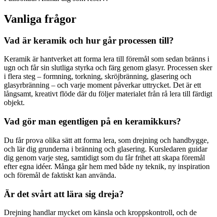
Vanliga frågor
Vad är keramik och hur går processen till?
Keramik är hantverket att forma lera till föremål som sedan bränns i
ugn och får sin slutliga styrka och färg genom glasyr. Processen sker
i flera steg – formning, torkning, skröjbränning, glasering och
glasyrbränning – och varje moment påverkar uttrycket. Det är ett
långsamt, kreativt flöde där du följer materialet från rå lera till färdigt
objekt.
Vad gör man egentligen på en keramikkurs?
Du får prova olika sätt att forma lera, som drejning och handbygge,
och lär dig grunderna i bränning och glasering. Kursledaren guidar
dig genom varje steg, samtidigt som du får frihet att skapa föremål
efter egna idéer. Många går hem med både ny teknik, ny inspiration
och föremål de faktiskt kan använda.
Är det svårt att lära sig dreja?
Drejning handlar mycket om känsla och kroppskontroll, och de