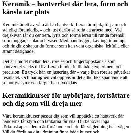
Keramik – hantverket där lera, form och
känsla tar plats
Keramik är ett av våra äldsta hantverk. Leran är mjuk, följsam och
ständigt föränderlig – och just därför så rolig att arbeta med. Vid
drejskivan får du centrera, lyfta och forma leran till runda föremål
som muggar, skålar och vaser. Med handbygge, kavling, tumning
och ringling skapar du former som kan vara organiska, lekfulla eller
stramt designade.
Det är i mötet mellan lera, rörelse och fingertoppskänsla som
hantverket väcks till liv. Leran bjuder in till både experiment och
precision. Ett tryck här, en justering där – varje liten rörelse påverkar
resultatet. Och när ugnen väl öppnas är det alltid lika spännande att
se hur glasyrer och färger har utvecklats.
Keramikkurser för nybörjare, fortsättare
och dig som vill dreja mer
Våra keramikkurser passar dig som vill upptäcka ett hantverk där
händerna får styra och tankarna får vila. Du behöver inga
förkunskaper – leran är förlåtande och du får vägledning hela vägen.
Vill du fördjupa dig i drejning finns både kurser och