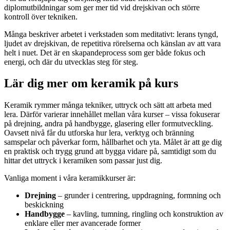
diplomutbildningar som ger mer tid vid drejskivan och större
kontroll över tekniken.
Många beskriver arbetet i verkstaden som meditativt: lerans tyngd,
ljudet av drejskivan, de repetitiva rörelserna och känslan av att vara
helt i nuet. Det är en skapandeprocess som ger både fokus och
energi, och där du utvecklas steg för steg.
Lär dig mer om keramik på kurs
Keramik rymmer många tekniker, uttryck och sätt att arbeta med
lera. Därför varierar innehållet mellan våra kurser – vissa fokuserar
på drejning, andra på handbygge, glasering eller formutveckling.
Oavsett nivå får du utforska hur lera, verktyg och bränning
samspelar och påverkar form, hållbarhet och yta. Målet är att ge dig
en praktisk och trygg grund att bygga vidare på, samtidigt som du
hittar det uttryck i keramiken som passar just dig.
Vanliga moment i våra keramikkurser är:
Drejning
– grunder i centrering, uppdragning, formning och
beskickning
Handbygge
– kavling, tumning, ringling och konstruktion av
enklare eller mer avancerade former