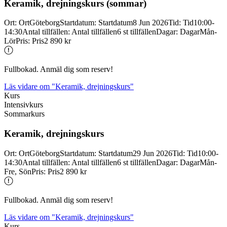
Keramik, drejningskurs (sommar)
Ort
:
Ort
Göteborg
Startdatum
:
Startdatum
8 Jun 2026
Tid
:
Tid
10:00-
14:30
Antal tillfällen
:
Antal tillfällen
6 st tillfällen
Dagar
:
Dagar
Mån-
Lör
Pris
:
Pris
2 890 kr
Fullbokad. Anmäl dig som reserv!
Läs vidare
om "Keramik, drejningskurs"
Kurs
Intensivkurs
Sommarkurs
Keramik, drejningskurs
Ort
:
Ort
Göteborg
Startdatum
:
Startdatum
29 Jun 2026
Tid
:
Tid
10:00-
14:30
Antal tillfällen
:
Antal tillfällen
6 st tillfällen
Dagar
:
Dagar
Mån-
Fre, Sön
Pris
:
Pris
2 890 kr
Fullbokad. Anmäl dig som reserv!
Läs vidare
om "Keramik, drejningskurs"
Kurs