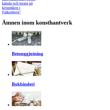
känsla och terapi på
keramiken i
Falkenberg"
Ämnen inom konsthantverk
Betonggjutning
Bokbinderi