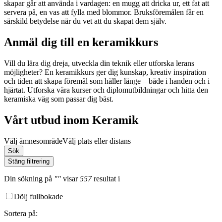
skapar går att använda i vardagen: en mugg att dricka ur, ett fat att
servera på, en vas att fylla med blommor. Bruksföremålen får en
särskild betydelse när du vet att du skapat dem själv.
Anmäl dig till en keramikkurs
Vill du lära dig dreja, utveckla din teknik eller utforska lerans
möjligheter? En keramikkurs ger dig kunskap, kreativ inspiration
och tiden att skapa föremål som håller länge – både i handen och i
hjärtat. Utforska våra kurser och diplomutbildningar och hitta den
keramiska väg som passar dig bäst.
Vårt utbud inom Keramik
Välj ämnesområde
Välj plats eller distans
Sök
Stäng filtrering
Din sökning
på
""
visar
557
resultat
i
Dölj fullbokade
Sortera på
: