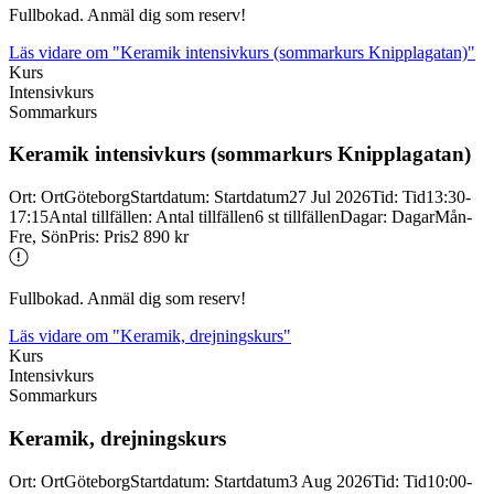
Fullbokad. Anmäl dig som reserv!
Läs vidare
om "Keramik intensivkurs (sommarkurs Knipplagatan)"
Kurs
Intensivkurs
Sommarkurs
Keramik intensivkurs (sommarkurs Knipplagatan)
Ort
:
Ort
Göteborg
Startdatum
:
Startdatum
27 Jul 2026
Tid
:
Tid
13:30-
17:15
Antal tillfällen
:
Antal tillfällen
6 st tillfällen
Dagar
:
Dagar
Mån-
Fre, Sön
Pris
:
Pris
2 890 kr
Fullbokad. Anmäl dig som reserv!
Läs vidare
om "Keramik, drejningskurs"
Kurs
Intensivkurs
Sommarkurs
Keramik, drejningskurs
Ort
:
Ort
Göteborg
Startdatum
:
Startdatum
3 Aug 2026
Tid
:
Tid
10:00-