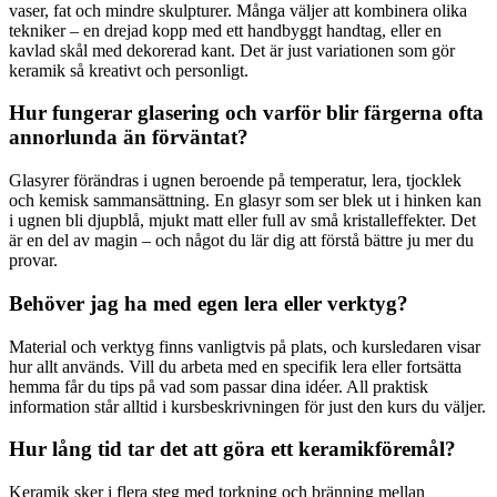
vaser, fat och mindre skulpturer. Många väljer att kombinera olika
tekniker – en drejad kopp med ett handbyggt handtag, eller en
kavlad skål med dekorerad kant. Det är just variationen som gör
keramik så kreativt och personligt.
Hur fungerar glasering och varför blir färgerna ofta
annorlunda än förväntat?
Glasyrer förändras i ugnen beroende på temperatur, lera, tjocklek
och kemisk sammansättning. En glasyr som ser blek ut i hinken kan
i ugnen bli djupblå, mjukt matt eller full av små kristalleffekter. Det
är en del av magin – och något du lär dig att förstå bättre ju mer du
provar.
Behöver jag ha med egen lera eller verktyg?
Material och verktyg finns vanligtvis på plats, och kursledaren visar
hur allt används. Vill du arbeta med en specifik lera eller fortsätta
hemma får du tips på vad som passar dina idéer. All praktisk
information står alltid i kursbeskrivningen för just den kurs du väljer.
Hur lång tid tar det att göra ett keramikföremål?
Keramik sker i flera steg med torkning och bränning mellan