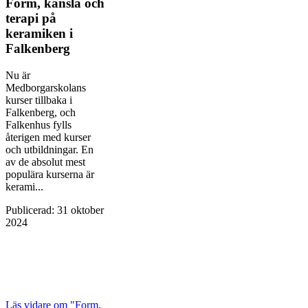
Form, känsla och
terapi på
keramiken i
Falkenberg
Nu är
Medborgarskolans
kurser tillbaka i
Falkenberg, och
Falkenhus fylls
återigen med kurser
och utbildningar. En
av de absolut mest
populära kurserna är
kerami...
Publicerad
:
31 oktober
2024
Läs vidare
om "Form,