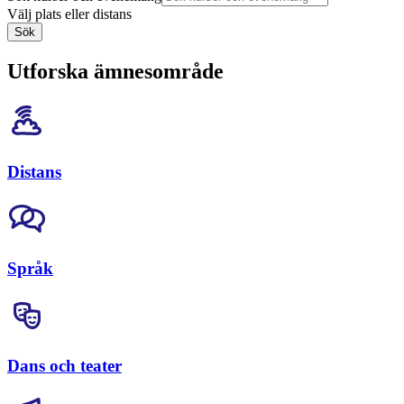
Välj plats eller distans
Sök
Utforska ämnesområde
Distans
Språk
Dans och teater