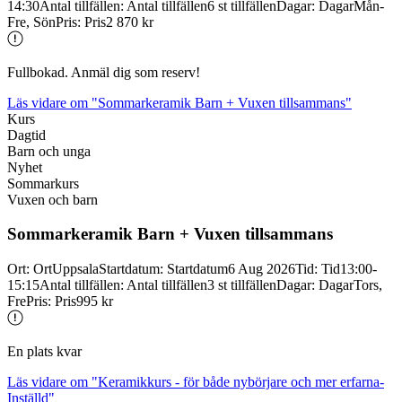
14:30
Antal tillfällen
:
Antal tillfällen
6 st tillfällen
Dagar
:
Dagar
Mån-
Fre, Sön
Pris
:
Pris
2 870 kr
Fullbokad. Anmäl dig som reserv!
Läs vidare
om "Sommarkeramik Barn + Vuxen tillsammans"
Kurs
Dagtid
Barn och unga
Nyhet
Sommarkurs
Vuxen och barn
Sommarkeramik Barn + Vuxen tillsammans
Ort
:
Ort
Uppsala
Startdatum
:
Startdatum
6 Aug 2026
Tid
:
Tid
13:00-
15:15
Antal tillfällen
:
Antal tillfällen
3 st tillfällen
Dagar
:
Dagar
Tors,
Fre
Pris
:
Pris
995 kr
En plats kvar
Läs vidare
om "Keramikkurs - för både nybörjare och mer erfarna-
Inställd"