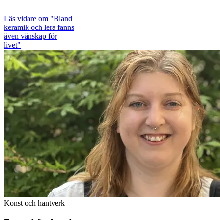
Läs vidare
om "Bland
keramik och lera fanns
även vänskap för
livet"
Konst och hantverk