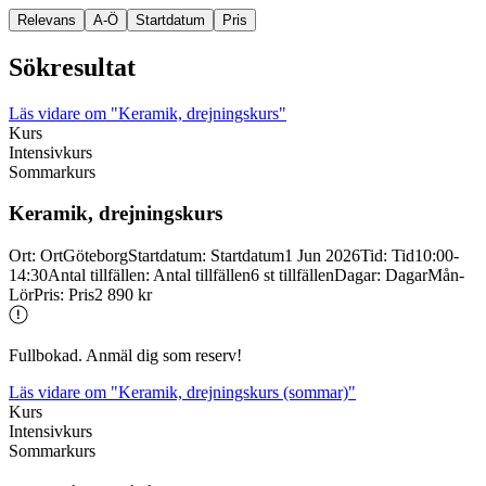
Relevans
A-Ö
Startdatum
Pris
Sökresultat
Läs vidare
om "Keramik, drejningskurs"
Kurs
Intensivkurs
Sommarkurs
Keramik, drejningskurs
Ort
:
Ort
Göteborg
Startdatum
:
Startdatum
1 Jun 2026
Tid
:
Tid
10:00-
14:30
Antal tillfällen
:
Antal tillfällen
6 st tillfällen
Dagar
:
Dagar
Mån-
Lör
Pris
:
Pris
2 890 kr
Fullbokad. Anmäl dig som reserv!
Läs vidare
om "Keramik, drejningskurs (sommar)"
Kurs
Intensivkurs
Sommarkurs