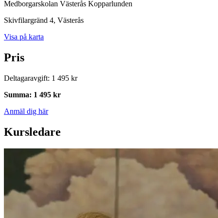
Medborgarskolan Västerås Kopparlunden
Skivfilargränd 4
, Västerås
Visa på karta
Pris
Deltagaravgift
:
1 495 kr
Summa
:
1 495 kr
Anmäl dig här
Kursledare