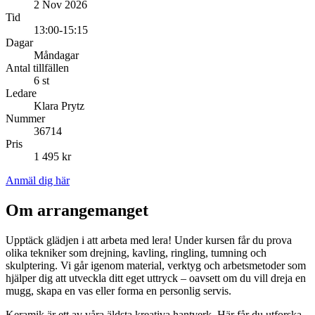
2 Nov 2026
Tid
13:00-15:15
Dagar
Måndagar
Antal tillfällen
6 st
Ledare
Klara Prytz
Nummer
36714
Pris
1 495 kr
Anmäl dig här
Om arrangemanget
Upptäck glädjen i att arbeta med lera! Under kursen får du prova
olika tekniker som drejning, kavling, ringling, tumning och
skulptering. Vi går igenom material, verktyg och arbetsmetoder som
hjälper dig att utveckla ditt eget uttryck – oavsett om du vill dreja en
mugg, skapa en vas eller forma en personlig servis.
Keramik är ett av våra äldsta kreativa hantverk. Här får du utforska