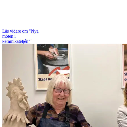
Läs vidare
om "Nya
möten i
keramikateljén"