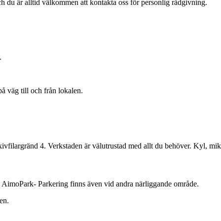
 du är alltid välkommen att kontakta oss för personlig rådgivning.
.
å väg till och från lokalen.
ilargränd 4. Verkstaden är välutrustad med allt du behöver. Kyl, mikro
ia AimoPark- Parkering finns även vid andra närliggande område.
en.