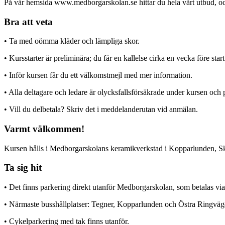
På vår hemsida www.medborgarskolan.se hittar du hela vårt utbud, och
Bra att veta
• Ta med oömma kläder och lämpliga skor.
• Kursstarter är preliminära; du får en kallelse cirka en vecka före start
• Inför kursen får du ett välkomstmejl med mer information.
• Alla deltagare och ledare är olycksfallsförsäkrade under kursen och p
• Vill du delbetala? Skriv det i meddelanderutan vid anmälan.
Varmt välkommen!
Kursen hålls i Medborgarskolans keramikverkstad i Kopparlunden, Skivf
Ta sig hit
• Det finns parkering direkt utanför Medborgarskolan, som betalas v
• Närmaste busshållplatser: Tegner, Kopparlunden och Östra Ringväg
• Cykelparkering med tak finns utanför.