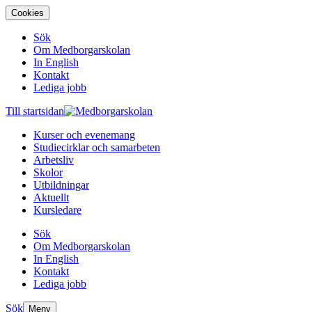
Cookies
Sök
Om Medborgarskolan
In English
Kontakt
Lediga jobb
Till startsidan
Kurser och evenemang
Studiecirklar och samarbeten
Arbetsliv
Skolor
Utbildningar
Aktuellt
Kursledare
Sök
Om Medborgarskolan
In English
Kontakt
Lediga jobb
Sök
Meny