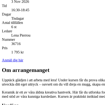
3 Nov 2026
Tid
16:30-18:45
Dagar
Tisdagar
Antal tillfällen
6 st
Ledare
Lena Pierrou
Nummer
36716
Pris
1 795 kr
Anmäl dig här
Om arrangemanget
Upptäck glädjen i att arbeta med lera! Under kursen får du prova olik
utveckla ditt eget uttryck – oavsett om du vill dreja en mugg, skapa en
Keramik är ett av våra äldsta kreativa hantverk. Här får du utforska f
med stöd av våra kunniga kursledare. Kursen är praktiskt inriktad med 