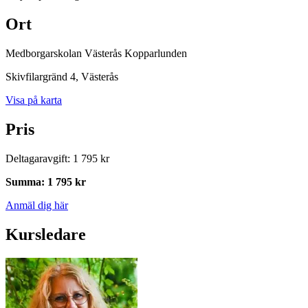
Ort
Medborgarskolan Västerås Kopparlunden
Skivfilargränd 4
, Västerås
Visa på karta
Pris
Deltagaravgift
:
1 795 kr
Summa
:
1 795 kr
Anmäl dig här
Kursledare