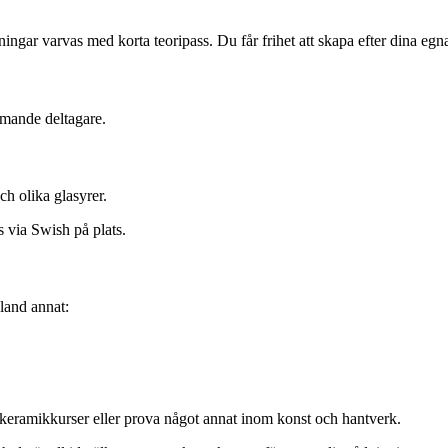
ingar varvas med korta teoripass. Du får frihet att skapa efter dina eg
mmande deltagare.
ch olika glasyrer.
s via Swish på plats.
land annat:
r keramikkurser eller prova något annat inom konst och hantverk.