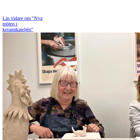
Läs vidare
om "Nya
möten i
keramikateljén"