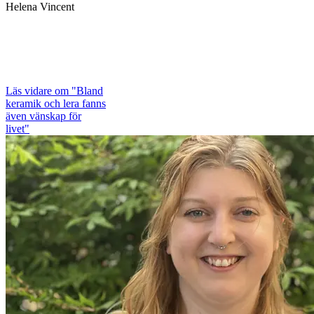
Helena Vincent
Läs vidare
om "Bland
keramik och lera fanns
även vänskap för
livet"