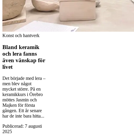
Konst och hantverk
Bland keramik
och lera fanns
även vänskap för
livet
Det började med lera –
men blev något
mycket större. På en
keramikkurs i Örebro
möttes Jasmin och
Majken för första
gången. Ett år senare
har de inte bara hitta...
Publicerad
:
7 augusti
2025