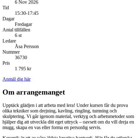
6 Nov 2026
Tid
15:30-17:45
Dagar
Fredagar
Antal tillfällen
6 st
Ledare
Åsa Persson
Nummer
36730
Pris
1 795 kr
Anmäl dig här
Om arrangemanget
Upptäck glädjen i att arbeta med lera! Under kursen får du prova
olika tekniker som drejning, kavling, ringling, tumning och
skulptering. Vi går igenom material, verktyg och arbetsmetoder som
hjälper dig att utveckla ditt eget uttryck – oavsett om du vill dreja en
mugg, skapa en vas eller forma en personlig servis.
Keramik är ett av våra äldsta kreativa hantverk. Här får du utforska