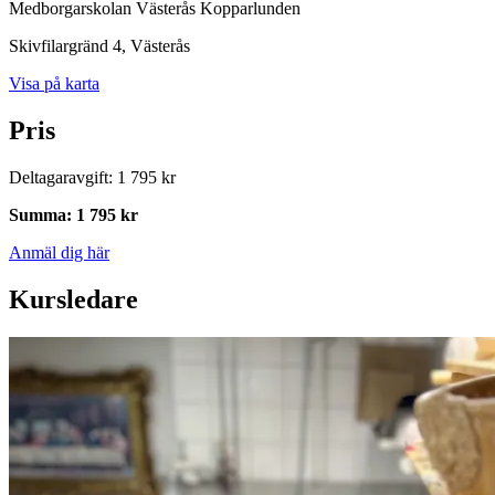
Medborgarskolan Västerås Kopparlunden
Skivfilargränd 4
, Västerås
Visa på karta
Pris
Deltagaravgift
:
1 795 kr
Summa
:
1 795 kr
Anmäl dig här
Kursledare