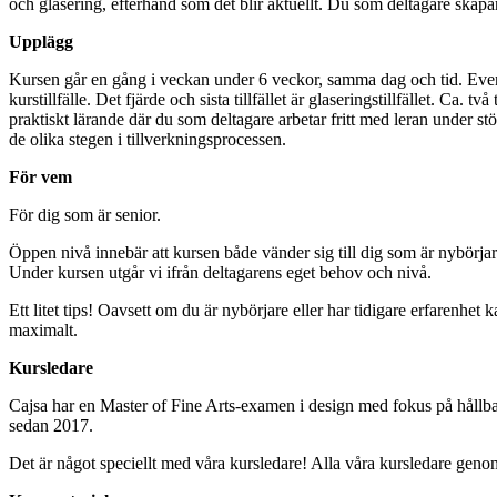
och glasering, efterhand som det blir aktuellt. Du som deltagare skapar 
Upplägg
Kursen går en gång i veckan under 6 veckor, samma dag och tid. Eventu
kurstillfälle. Det fjärde och sista tillfället är glaseringstillfället. C
praktiskt lärande där du som deltagare arbetar fritt med leran unde
de olika stegen i tillverkningsprocessen.
För vem
För dig som är senior.
Öppen nivå innebär att kursen både vänder sig till dig som är nybörjare
Under kursen utgår vi ifrån deltagarens eget behov och nivå.
Ett litet tips! Oavsett om du är nybörjare eller har tidigare erfarenhet ka
maximalt.
Kursledare
Cajsa har en Master of Fine Arts-examen i design med fokus på hållb
sedan 2017.
Det är något speciellt med våra kursledare! Alla våra kursledare geno