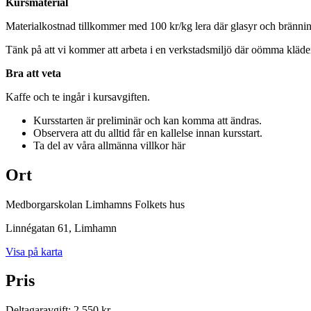
Kursmaterial
Materialkostnad tillkommer med 100 kr/kg lera där glasyr och brännin
Tänk på att vi kommer att arbeta i en verkstadsmiljö där oömma kläder är
Bra att veta
Kaffe och te ingår i kursavgiften.
Kursstarten är preliminär och kan komma att ändras.
Observera att du alltid får en kallelse innan kursstart.
Ta del av våra allmänna villkor här
Ort
Medborgarskolan Limhamns Folkets hus
Linnégatan 61
, Limhamn
Visa på karta
Pris
Deltagaravgift
:
2 550 kr