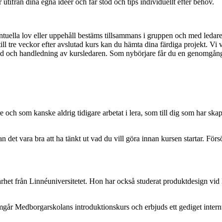
utifrån dina egna idéer och får stöd och tips individuellt efter behov.
ella lov eller uppehåll bestäms tillsammans i gruppen och med ledaren 
a. två till tre veckor efter avslutad kurs kan du hämta dina färdiga projek
r stöd och handledning av kursledaren. Som nybörjare får du en genomg
 och som kanske aldrig tidigare arbetat i lera, som till dig som har skap
n det vara bra att ha tänkt ut vad du vill göra innan kursen startar. Försök 
arhet från Linnéuniversitetet. Hon har också studerat produktdesign vi
mgår Medborgarskolans introduktionskurs och erbjuds ett gediget internt