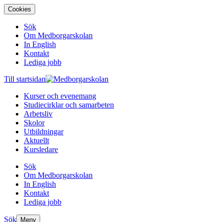
Cookies
Sök
Om Medborgarskolan
In English
Kontakt
Lediga jobb
Till startsidan
Kurser och evenemang
Studiecirklar och samarbeten
Arbetsliv
Skolor
Utbildningar
Aktuellt
Kursledare
Sök
Om Medborgarskolan
In English
Kontakt
Lediga jobb
Sök
Meny