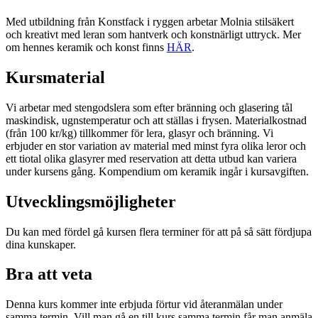
Med utbildning från Konstfack i ryggen arbetar Molnia stilsäkert
och kreativt med leran som hantverk och konstnärligt uttryck. Mer
om hennes keramik och konst finns
HÄR
.
Kursmaterial
Vi arbetar med stengodslera som efter bränning och glasering tål
maskindisk, ugnstemperatur och att ställas i frysen. Materialkostnad
(från 100 kr/kg) tillkommer för lera, glasyr och bränning. Vi
erbjuder en stor variation av material med minst fyra olika leror och
ett tiotal olika glasyrer med reservation att detta utbud kan variera
under kursens gång. Kompendium om keramik ingår i kursavgiften.
Utvecklingsmöjligheter
Du kan med fördel gå kursen flera terminer för att på så sätt fördjupa
dina kunskaper.
Bra att veta
Denna kurs kommer inte erbjuda förtur vid återanmälan under
samma termin. Vill man gå en till kurs samma termin får man anmäla