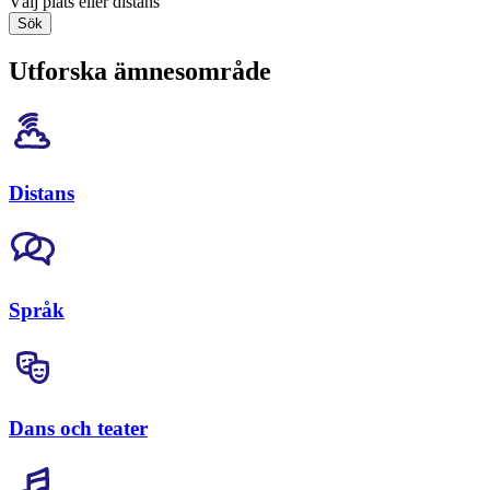
Välj plats eller distans
Sök
Utforska ämnesområde
Distans
Språk
Dans och teater