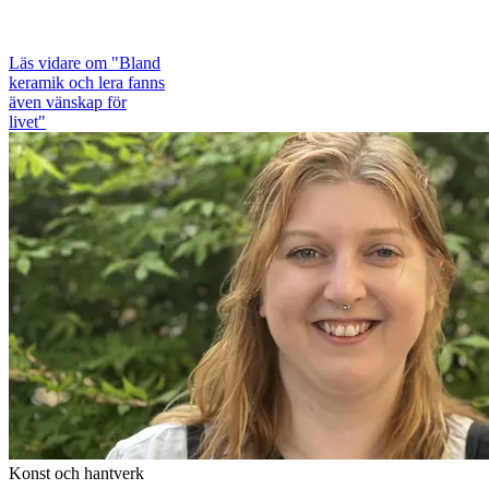
Läs vidare
om "Bland
keramik och lera fanns
även vänskap för
livet"
Konst och hantverk