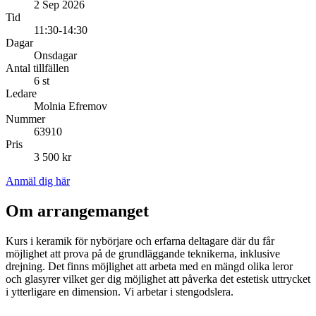
2 Sep 2026
Tid
11:30-14:30
Dagar
Onsdagar
Antal tillfällen
6 st
Ledare
Molnia Efremov
Nummer
63910
Pris
3 500 kr
Anmäl dig här
Om arrangemanget
Kurs i keramik för nybörjare och erfarna deltagare där du får
möjlighet att prova på de grundläggande teknikerna, inklusive
drejning. Det finns möjlighet att arbeta med en mängd olika leror
och glasyrer vilket ger dig möjlighet att påverka det estetisk uttrycket
i ytterligare en dimension. Vi arbetar i stengodslera.