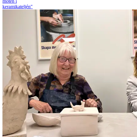
möten i
keramikateljén"