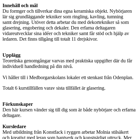
Innehåll och mål
Du formger och tillverkar dina egna keramiska objekt. Nybörjaren
lär sig grundläggande tekniker som ringling, kavling, tumning
samt drejning
.
Utöver detta arbetar du med dekortekniker så som
glasering, engobering och dekaler. Den erfarna deltagaren
vidareutvecklar sina idéer och tekniker samt får stöd och hjälp av
ledaren. Det finns tillgång till totalt 11 drejskivor.
Upplägg
Teoretiska genomgångar varvas med praktiska uppgifter där du får
individuell handledning på din nivå.
Vi håller till i Medborgarskolans lokaler ett stenkast från Odenplan.
Totalt 6 kurstillfällen varav sista tillfället är glasering.
Förkunskaper
Den här kursen vänder sig till dig som är både nybörjare och erfarna
deltagare.
Kursledare
Med utbildning från Konstfack i ryggen arbetar Molnia stilsäkert
och kreativt med leran som hantverk och konstnärligt uttryck. Mer