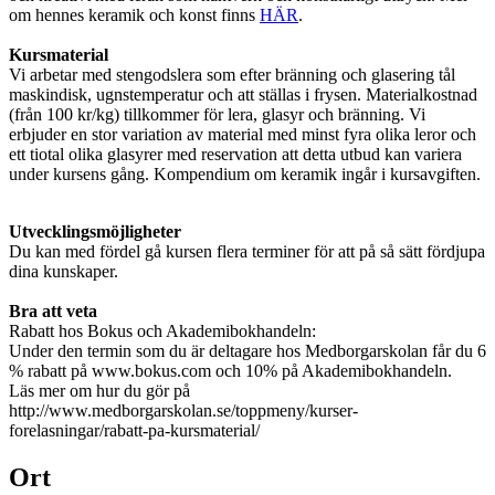
om hennes keramik och konst finns
HÄR
.
Kursmaterial
Vi arbetar med stengodslera som efter bränning och glasering tål
maskindisk, ugnstemperatur och att ställas i frysen. Materialkostnad
(från 100 kr/kg) tillkommer för lera, glasyr och bränning. Vi
erbjuder en stor variation av material med minst fyra olika leror och
ett tiotal olika glasyrer med reservation att detta utbud kan variera
under kursens gång. Kompendium om keramik ingår i kursavgiften.
Utvecklingsmöjligheter
Du kan med fördel gå kursen flera terminer för att på så sätt fördjupa
dina kunskaper.
Bra att veta
Rabatt hos Bokus och Akademibokhandeln:
Under den termin som du är deltagare hos Medborgarskolan får du 6
% rabatt på www.bokus.com och 10% på Akademibokhandeln.
Läs mer om hur du gör på
http://www.medborgarskolan.se/toppmeny/kurser-
forelasningar/rabatt-pa-kursmaterial/
Ort