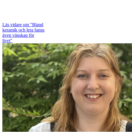
Läs vidare
om "Bland
keramik och lera fanns
även vänskap för
livet"