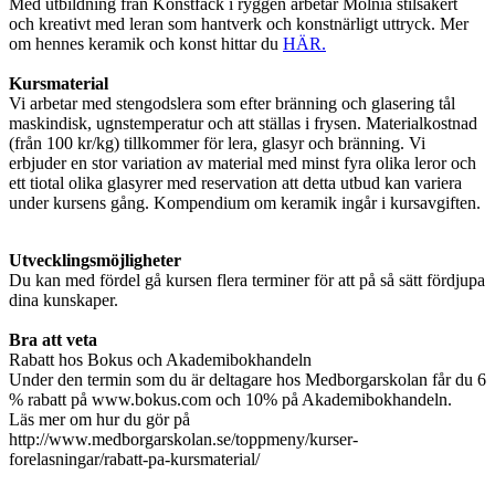
Med utbildning från Konstfack i ryggen arbetar Molnia stilsäkert
och kreativt med leran som hantverk och konstnärligt uttryck. Mer
om hennes keramik och konst hittar du
HÄR.
Kursmaterial
Vi arbetar med stengodslera som efter bränning och glasering tål
maskindisk, ugnstemperatur och att ställas i frysen. Materialkostnad
(från 100 kr/kg) tillkommer för lera, glasyr och bränning. Vi
erbjuder en stor variation av material med minst fyra olika leror och
ett tiotal olika glasyrer med reservation att detta utbud kan variera
under kursens gång. Kompendium om keramik ingår i kursavgiften.
Utvecklingsmöjligheter
Du kan med fördel gå kursen flera terminer för att på så sätt fördjupa
dina kunskaper.
Bra att veta
Rabatt hos Bokus och Akademibokhandeln
Under den termin som du är deltagare hos Medborgarskolan får du 6
% rabatt på www.bokus.com och 10% på Akademibokhandeln.
Läs mer om hur du gör på
http://www.medborgarskolan.se/toppmeny/kurser-
forelasningar/rabatt-pa-kursmaterial/