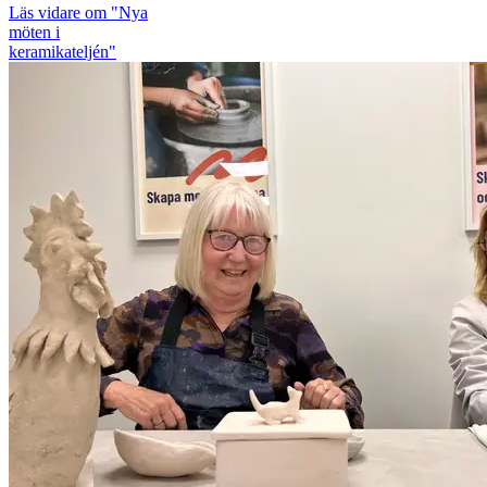
Läs vidare
om "Nya
möten i
keramikateljén"