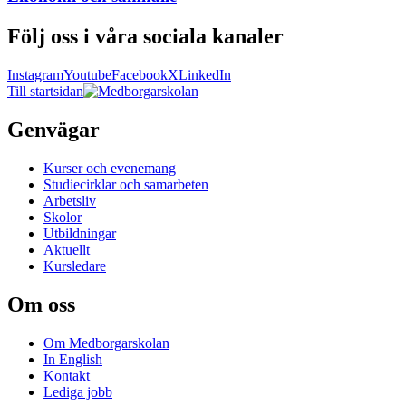
Följ oss i våra sociala kanaler
Instagram
Youtube
Facebook
X
LinkedIn
Till startsidan
Genvägar
Kurser och evenemang
Studiecirklar och samarbeten
Arbetsliv
Skolor
Utbildningar
Aktuellt
Kursledare
Om oss
Om Medborgarskolan
In English
Kontakt
Lediga jobb