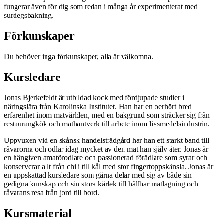
fungerar även för dig som redan i många år experimenterat med
surdegsbakning.
Förkunskaper
Du behöver inga förkunskaper, alla är välkomna.
Kursledare
Jonas Bjerkefeldt är utbildad kock med fördjupade studier i
näringslära från Karolinska Institutet. Han har en oerhört bred
erfarenhet inom matvärlden, med en bakgrund som sträcker sig från
restaurangkök och mathantverk till arbete inom livsmedelsindustrin.
Uppvuxen vid en skånsk handelsträdgård har han ett starkt band till
råvarorna och odlar idag mycket av den mat han själv äter. Jonas är
en hängiven amatörodlare och passionerad förädlare som syrar och
konserverar allt från chili till kål med stor fingertoppskänsla. Jonas är
en uppskattad kursledare som gärna delar med sig av både sin
gedigna kunskap och sin stora kärlek till hållbar matlagning och
råvarans resa från jord till bord.
Kursmaterial