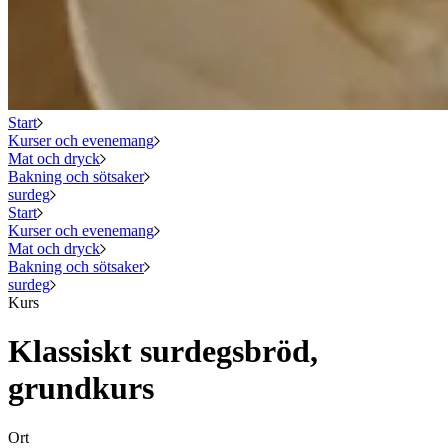
Start
Kurser och evenemang
Mat och dryck
Bakning och sötsaker
surdeg
Start
Kurser och evenemang
Mat och dryck
Bakning och sötsaker
surdeg
Kurs
Klassiskt surdegsbröd,
grundkurs
Ort