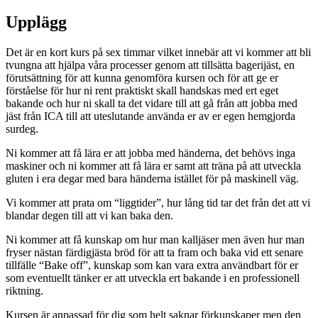
Upplägg
Det är en kort kurs på sex timmar vilket innebär att vi kommer att bli
tvungna att hjälpa våra processer genom att tillsätta bagerijäst, en
förutsättning för att kunna genomföra kursen och för att ge er
förståelse för hur ni rent praktiskt skall handskas med ert eget
bakande och hur ni skall ta det vidare till att gå från att jobba med
jäst från ICA till att uteslutande använda er av er egen hemgjorda
surdeg.
Ni kommer att få lära er att jobba med händerna, det behövs inga
maskiner och ni kommer att få lära er samt att träna på att utveckla
gluten i era degar med bara händerna istället för på maskinell väg.
Vi kommer att prata om “liggtider”, hur lång tid tar det från det att vi
blandar degen till att vi kan baka den.
Ni kommer att få kunskap om hur man kalljäser men även hur man
fryser nästan färdigjästa bröd för att ta fram och baka vid ett senare
tillfälle “Bake off”, kunskap som kan vara extra användbart för er
som eventuellt tänker er att utveckla ert bakande i en professionell
riktning.
Kursen är anpassad för dig som helt saknar förkunskaper men den