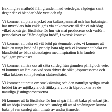
Bakning av matbröd från grunden med vetedegar, rågdegar samt
degar där vi blandar både vete och råg.
Vi kommer att prata mycket om kulturspannmål och hur bakningen
har utvecklats från enkla gräs via enkornsvete till där vi står idag
vilket också ger förståelse för hur vår mat produceras och varför i
perspektivet av “Vårt dagliga bröd”, i svensk kontext.
Vi kommer att baka ett vitt bröd på stenmalet vete, vi kommer att
baka ett tungt bröd på i princip bara råg och vi kommer att baka ett
blandbröd av båda sädesslagen med inspiration från landets
sydligare provinser.
Vi kommer att lära oss att sätta surdeg från grunden på råg och vete,
vi kommer att lära oss vad som driver de olika jäsprocesserna och
vilka faktorer som påverkar slutresultatet.
Vi kommer att prata om smaksättning och den naturligt syrliga smak
brödet får av mjölksyra och ättiksyra vilka är biprodukter av de
naturliga jäsningsprocesserna.
Ni kommer att få förståelse för hur ni går från att baka på enbart jäst
till att börja kombinera jäst och surdeg till att så småningom kunna
baka på ren surdeg utan tillsats av andra jäsmedel.