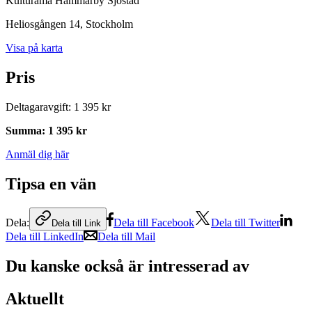
Kulturama Hammarby Sjöstad
Heliosgången 14
, Stockholm
Visa på karta
Pris
Deltagaravgift
:
1 395 kr
Summa
:
1 395 kr
Anmäl dig här
Tipsa en vän
Dela:
Dela till Facebook
Dela till Twitter
Dela till Link
Dela till LinkedIn
Dela till Mail
Du kanske också är intresserad av
Aktuellt