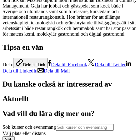
hon fick sin Masters diplom inom International Business in Culinary
Management. Gaja har jobbat och gästspelat som kock både i
Sverige och utomlands samt som föreläsare, kursledare och
internationell restaurangkonsult. Hon brinner för att tillämpa
vetenskapligt, teknologiskt och gränsbrytande tillvägagångssätt i sitt
arbetssätt i både restaurangkök och hemmakök samt har stor passion
för matens kemi, molekylär gastronomi och digital gastronomi.
Tipsa en vän
Dela:
Dela till Facebook
Dela till Twitter
Dela till Link
Dela till LinkedIn
Dela till Mail
Du kanske också är intresserad av
Aktuellt
Vad vill du lära dig mer om?
Sök kurser och evenemang
Välj plats eller distans
Sök