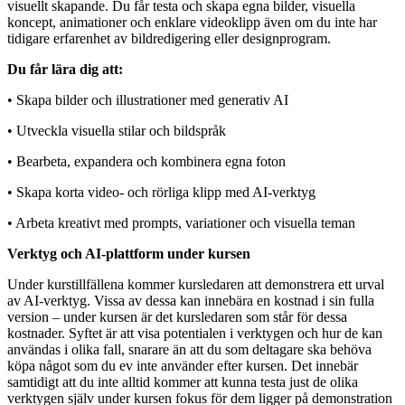
visuellt skapande. Du får testa och skapa egna bilder, visuella
koncept, animationer och enklare videoklipp även om du inte har
tidigare erfarenhet av bildredigering eller designprogram.
Du får lära dig att:
• Skapa bilder och illustrationer med generativ AI
• Utveckla visuella stilar och bildspråk
• Bearbeta, expandera och kombinera egna foton
• Skapa korta video- och rörliga klipp med AI-verktyg
• Arbeta kreativt med prompts, variationer och visuella teman
Verktyg och AI-plattform under kursen
Under kurstillfällena kommer kursledaren att demonstrera ett urval
av AI-verktyg. Vissa av dessa kan innebära en kostnad i sin fulla
version – under kursen är det kursledaren som står för dessa
kostnader. Syftet är att visa potentialen i verktygen och hur de kan
användas i olika fall, snarare än att du som deltagare ska behöva
köpa något som du ev inte använder efter kursen. Det innebär
samtidigt att du inte alltid kommer att kunna testa just de olika
verktygen själv under kursen fokus för dem ligger på demonstration