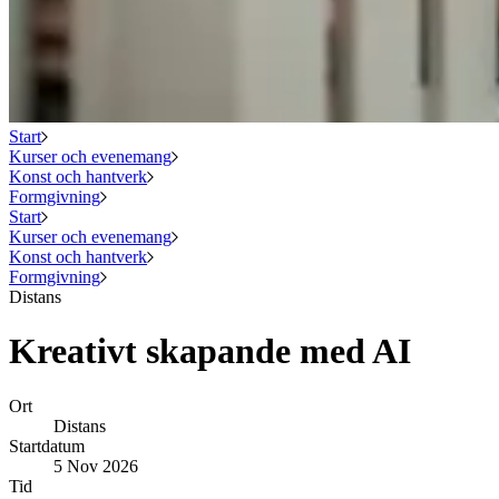
Start
Kurser och evenemang
Konst och hantverk
Formgivning
Start
Kurser och evenemang
Konst och hantverk
Formgivning
Distans
Kreativt skapande med AI
Ort
Distans
Startdatum
5 Nov 2026
Tid