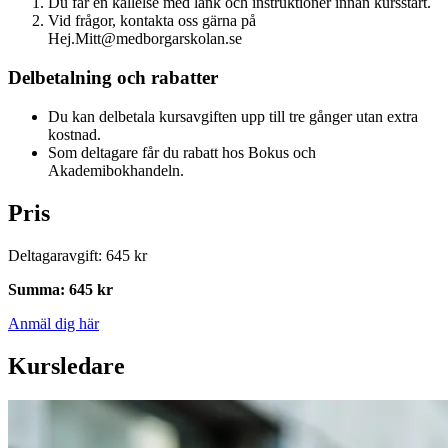
Du får en kallelse med länk och instruktioner innan kursstart.
Vid frågor, kontakta oss gärna på
Hej.Mitt@medborgarskolan.se
Delbetalning och rabatter
Du kan delbetala kursavgiften upp till tre gånger utan extra
kostnad.
Som deltagare får du rabatt hos Bokus och
Akademibokhandeln.
Pris
Deltagaravgift
:
645 kr
Summa
:
645 kr
Anmäl dig här
Kursledare