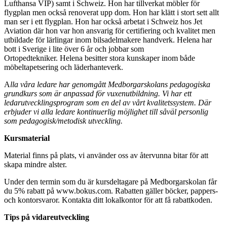
Lufthansa VIP) samt i Schweiz. Hon har tillverkat möbler för
flygplan men också renoverat upp dom. Hon har klätt i stort sett allt
man ser i ett flygplan. Hon har också arbetat i Schweiz hos Jet
Aviation där hon var hon ansvarig för certifiering och kvalitet men
utbildade för lärlingar inom bilsadelmakere handverk. Helena har
bott i Sverige i lite över 6 år och jobbar som
Ortopedtekniker. Helena besitter stora kunskaper inom både
möbeltapetsering och läderhanteverk.
A
lla våra ledare har genomgått Medborgarskolans pedagogiska
grundkurs som är anpassad för vuxenutbildning. Vi har ett
ledarutvecklingsprogram som en del av vårt kvalitetssystem. Där
erbjuder vi alla ledare kontinuerlig möjlighet till såväl personlig
som pedagogisk/metodisk utveckling.
Kursmaterial
Material finns på plats, vi använder oss av återvunna bitar för att
skapa mindre alster.
Under den termin som du är kursdeltagare på Medborgarskolan får
du 5% rabatt på www.bokus.com. Rabatten gäller böcker, pappers-
och kontorsvaror. Kontakta ditt lokalkontor för att få rabattkoden.
Tips på vidareutveckling