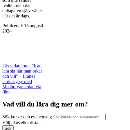
som inte sänds i
realtid, utan där ­
deltagaren själv väljer
när det är dags...
Publicerad
:
15 augusti
2024
Läs vidare
om "”Kan
lära sig när man orkar
och vill” – Linnea
lärde sig sy med
Medborgarskolan via
film"
Vad vill du lära dig mer om?
Sök kurser och evenemang
Välj plats eller distans
Sök