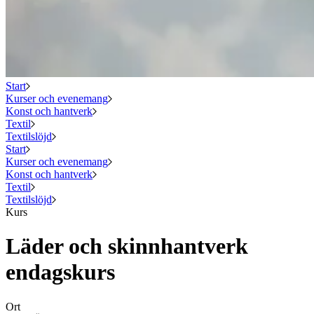
Start
Kurser och evenemang
Konst och hantverk
Textil
Textilslöjd
Start
Kurser och evenemang
Konst och hantverk
Textil
Textilslöjd
Kurs
Läder och skinnhantverk
endagskurs
Ort