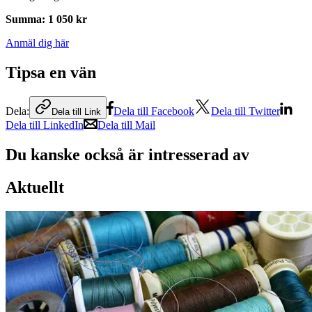
Summa
:
1 050 kr
Anmäl dig här
Tipsa en vän
Dela:
Dela till Facebook
Dela till Twitter
Dela till Link
Dela till LinkedIn
Dela till Mail
Du kanske också är intresserad av
Aktuellt