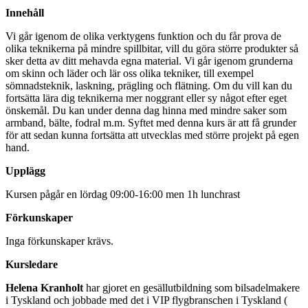
Innehåll
Vi går igenom de olika verktygens funktion och du får prova de
olika teknikerna på mindre spillbitar, vill du göra större produkter så
sker detta av ditt mehavda egna material. Vi går igenom grunderna
om skinn och läder och lär oss olika tekniker, till exempel
sömnadsteknik, laskning, prägling och flätning. Om du vill kan du
fortsätta lära dig teknikerna mer noggrant eller sy något efter eget
önskemål. Du kan under denna dag hinna med mindre saker som
armband, bälte, fodral m.m. Syftet med denna kurs är att få grunder
för att sedan kunna fortsätta att utvecklas med större projekt på egen
hand.
Upplägg
Kursen pågår en lördag 09:00-16:00 men 1h lunchrast
Förkunskaper
Inga förkunskaper krävs.
Kursledare
Helena Kranholt
har gjoret en gesällutbildning som bilsadelmakere
i Tyskland och jobbade med det i VIP flygbranschen i Tyskland (