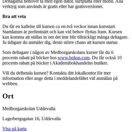
Deltagarna behöver ta med egen dator, surfplatta eller mobil. Alla
verktyg som används är gratis eller har gratisversioner.
Bra att veta
Du får en kallelse till kursen ca en-två veckor innan kursstart.
Startdatum är preliminärt och kan vid behov flyttas fram. Kursen
kan komma att ställas in om det inte blir tillräckligt många deltagare.
Ju tidigare du anmäler dig, desto större chans att kursen startar.
Som deltagare i någon av Medborgarskolans kurser får du 6
procents rabatt på böcker hos
www.bokus.com
. Du får också 10
procents rabatt på böcker i Akademibokhandelns butiker.
Vill du delbetala kursen? Kontakta ditt lokalkontor för mer
information eller ange detta i meddelandefältet vid anmälan på
webben.
Ort
Medborgarskolan Uddevalla
Lagerbergsgatan 16
, Uddevalla
Visa på karta