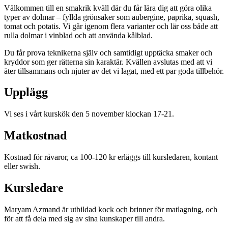
Välkommen till en smakrik kväll där du får lära dig att göra olika
typer av dolmar – fyllda grönsaker som aubergine, paprika, squash,
tomat och potatis. Vi går igenom flera varianter och lär oss både att
rulla dolmar i vinblad och att använda kålblad.
Du får prova teknikerna själv och samtidigt upptäcka smaker och
kryddor som ger rätterna sin karaktär. Kvällen avslutas med att vi
äter tillsammans och njuter av det vi lagat, med ett par goda tillbehör.
Upplägg
Vi ses i vårt kurskök den 5 november klockan 17-21.
Matkostnad
Kostnad för råvaror, ca 100-120 kr erläggs till kursledaren, kontant
eller swish.
Kursledare
Maryam Azmand är utbildad kock och brinner för matlagning, och
för att få dela med sig av sina kunskaper till andra.