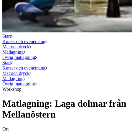
Start
Kurser och evenemang
Mat och dryck
Matlagning
Övrig matlagning
Start
Kurser och evenemang
Mat och dryck
Matlagning
Övrig matlagning
Workshop
Matlagning: Laga dolmar från
Mellanöstern
Ort