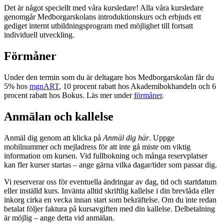
Det är något speciellt med våra kursledare! Alla våra kursledare
genomgår Medborgarskolans introduktionskurs och erbjuds ett
gediget internt utbildningsprogram med möjlighet till fortsatt
individuell utveckling.
Förmåner
Under den termin som du är deltagare hos Medborgarskolan får du
5% hos
mgnART
, 10 procent rabatt hos Akademibokhandeln och 6
procent rabatt hos Bokus. Läs mer under
förmåner
.
Anmälan och kallelse
Anmäl dig genom att klicka på
Anmäl dig här
. Uppge
mobilnummer och mejladress för att inte gå miste om viktig
information om kursen. Vid fullbokning och många reservplatser
kan fler kurser startas – ange gärna vilka dagar/tider som passar dig.
Vi reserverar oss för eventuella ändringar av dag, tid och startdatum
eller inställd kurs. Invänta alltid skriftlig kallelse i din brevlåda eller
inkorg cirka en vecka innan start som bekräftelse. Om du inte redan
betalat följer faktura på kursavgiften med din kallelse. Delbetalning
är möjlig – ange detta vid anmälan.