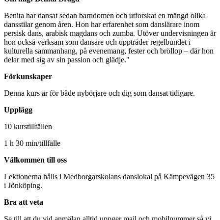
Benita har dansat sedan barndomen och utforskat en mängd olika
dansstilar genom åren. Hon har erfarenhet som danslärare inom
persisk dans, arabisk magdans och zumba. Utöver undervisningen är
hon också verksam som dansare och uppträder regelbundet i
kulturella sammanhang, på evenemang, fester och bröllop – där hon
delar med sig av sin passion och glädje."
Förkunskaper
Denna kurs är för både nybörjare och dig som dansat tidigare.
Upplägg
10 kurstillfällen
1 h 30 min/tillfälle
Välkommen till oss
Lektionerna hålls i Medborgarskolans danslokal på Kämpevägen 35
i Jönköping.
Bra att veta
Se till att du vid anmälan alltid uppger mail och mobilnummer så vi