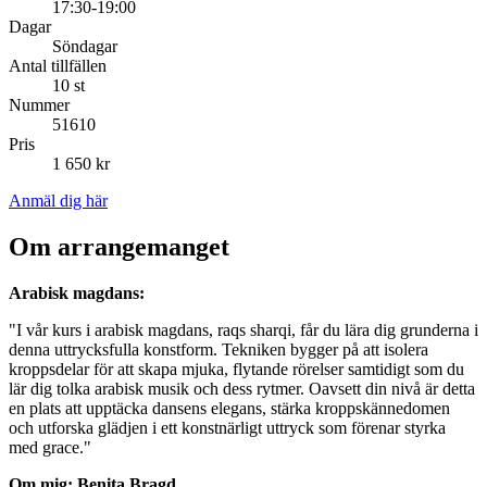
17:30-19:00
Dagar
Söndagar
Antal tillfällen
10 st
Nummer
51610
Pris
1 650 kr
Anmäl dig här
Om arrangemanget
Arabisk magdans:
"I vår kurs i arabisk magdans, raqs sharqi, får du lära dig grunderna i
denna uttrycksfulla konstform. Tekniken bygger på att isolera
kroppsdelar för att skapa mjuka, flytande rörelser samtidigt som du
lär dig tolka arabisk musik och dess rytmer. Oavsett din nivå är detta
en plats att upptäcka dansens elegans, stärka kroppskännedomen
och utforska glädjen i ett konstnärligt uttryck som förenar styrka
med grace."
Om mig: Benita Bragd